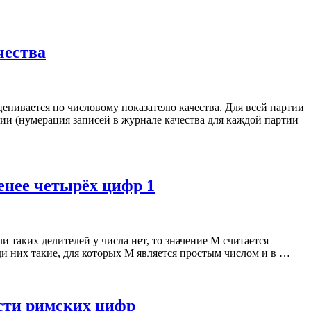
чества
енивается по числовому показателю качества. Для всей партии
инии (нумерация записей в журнале качества для каждой партии
енее четырёх цифр 1
 таких делителей у числа нет, то значение M считается
ди них такие, для которых M является простым числом и в …
ости римских цифр