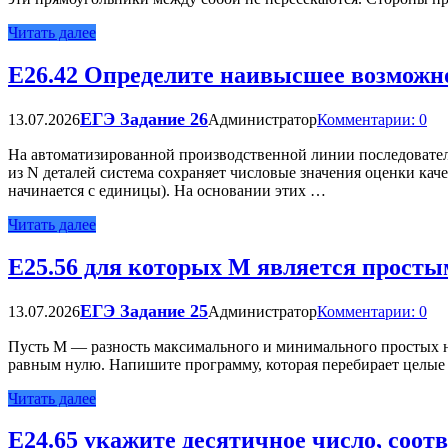
Читать далее
Е26.42 Определите наивысшее возможно
ЕГЭ Задание 26
13.07.2026
Администратор
Комментарии: 0
На автоматизированной производственной линии последователь
из N деталей система сохраняет числовые значения оценки каче
начинается с единицы). На основании этих …
Читать далее
Е25.56 для которых M является простым
ЕГЭ Задание 25
13.07.2026
Администратор
Комментарии: 0
Пусть M — разность максимального и минимального простых нат
равным нулю. Напишите программу, которая перебирает целые ч
Читать далее
Е24.65 укажите десятичное число, соо