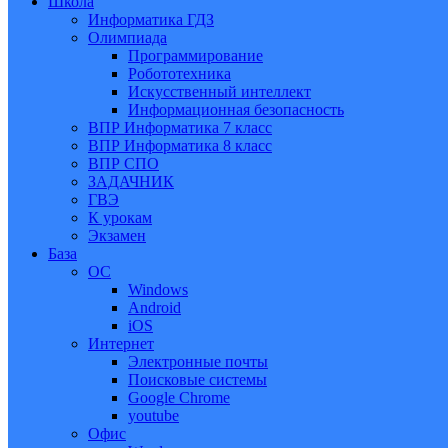
Школа
Информатика ГДЗ
Олимпиада
Программирование
Робототехника
Искусственный интеллект
Информационная безопасность
ВПР Информатика 7 класс
ВПР Информатика 8 класс
ВПР СПО
ЗАДАЧНИК
ГВЭ
К урокам
Экзамен
База
ОС
Windows
Android
iOS
Интернет
Электронные почты
Поисковые системы
Google Chrome
youtube
Офис