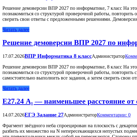
Решение демоверсии ВПР 2027 по информатике, 7 класс На это
познакомиться со структурой проверочной работы, повторить о
сверить свои ответы с предложенными решениями. Демоверси
Читать далее
Решение демоверсии ВПР 2027 по инфор
ВПР Информатика 8 класс
17.07.2026
Администратор
Комм
Решение демоверсии ВПР 2027 по информатике, 8 класс На это
познакомиться со структурой проверочной работы, повторить с
самостоятельно выполнить все задания, а затем сверить свои о
Читать далее
Е27.24 A₁ — наименьшее расстояние от 
ЕГЭ Задание 27
14.07.2026
Администратор
Комментарии: 0
Фрагмент звёздного неба спроецирован на плоскость с декарт
разбить их множество на N непересекающихся непустых подмно
эти прямоугольники между собой не пересекаются. Стороны п