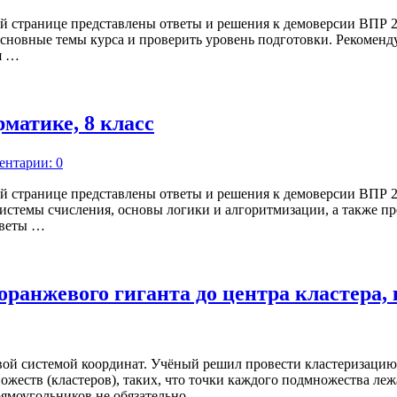
й странице представлены ответы и решения к демоверсии ВПР 2
сновные темы курса и проверить уровень подготовки. Рекомендуе
я …
матике, 8 класс
ентарии: 0
й странице представлены ответы и решения к демоверсии ВПР 2
истемы счисления, основы логики и алгоритмизации, а также пр
тветы …
оранжевого гиганта до центра кластера,
овой системой координат. Учёный решил провести кластеризацию
жеств (кластеров), таких, что точки каждого подмножества ле
рямоугольников не обязательно …