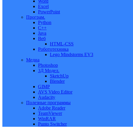
Word
Excel
PowerPoint
Програм.
Python
C++
Java
Веб
HTML-CSS
Робототехника
Lego Mindstorms EV3
Медиа
Photoshop
3Д Модел.
SketchUp
Blender
GIMP
AVS Video Editor
Audacity
Полезные программы
Adobe Reader
TeamViewer
WinRAR
Punto Switcher