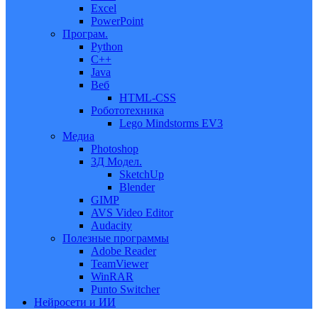
Excel
PowerPoint
Програм.
Python
C++
Java
Веб
HTML-CSS
Робототехника
Lego Mindstorms EV3
Медиа
Photoshop
3Д Модел.
SketchUp
Blender
GIMP
AVS Video Editor
Audacity
Полезные программы
Adobe Reader
TeamViewer
WinRAR
Punto Switcher
Нейросети и ИИ