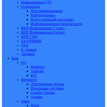
Информатика ГДЗ
Олимпиада
Программирование
Робототехника
Искусственный интеллект
Информационная безопасность
ВПР Информатика 7 класс
ВПР Информатика 8 класс
ВПР СПО
ЗАДАЧНИК
ГВЭ
К урокам
Экзамен
База
ОС
Windows
Android
iOS
Интернет
Электронные почты
Поисковые системы
Google Chrome
youtube
Офис
Word