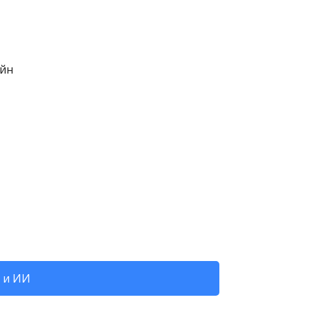
айн
 и ИИ