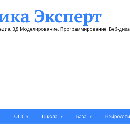
ка Эксперт
имедиа, 3Д Моделирование, Программирование, Веб-диз
ОГЭ
Школа
База
Нейросети