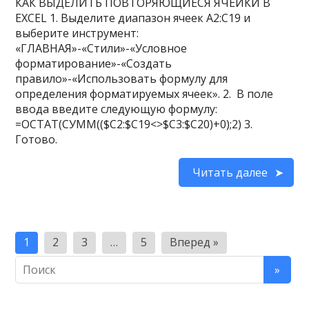
КАК ВЫДЕЛИТЬ ПОВТОРЯЮЩИЕСЯ ЯЧЕЙКИ В
EXCEL 1. Выделите диапазон ячеек A2:C19 и
выберите инструмент:
«ГЛАВНАЯ»-«Стили»-«Условное
форматирование»-«Создать
правило»-«Использовать формулу для
определения форматируемых ячеек». 2. В поле
ввода введите следующую формулу:
=ОСТАТ(СУММ(($C2:$C19<>$C3:$C20)+0);2) 3.
Готово.
Читать далее
Пагинация
1
2
3
…
5
Вперед »
записей