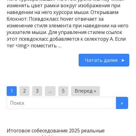
изменять цвет рамки вокруг изображения при
наведении на него курсора мыши. Открываем
блокнот: Псевдокласс hover отвечает за
изменение стиля элемента при наведении на него
указателя мыши. Для управления стилем ссылок
этот псевдокласс добавляется к селектору A. Если
тег <img> поместить …
Читать далее
Пагинация
1
2
3
…
5
Вперед »
записей
Итоговое собеседование 2025 реальные