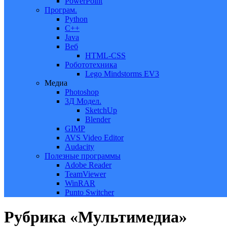
PowerPoint
Програм.
Python
C++
Java
Веб
HTML-CSS
Робототехника
Lego Mindstorms EV3
Медиа
Photoshop
3Д Модел.
SketchUp
Blender
GIMP
AVS Video Editor
Audacity
Полезные программы
Adobe Reader
TeamViewer
WinRAR
Punto Switcher
Рубрика «Мультимедиа»