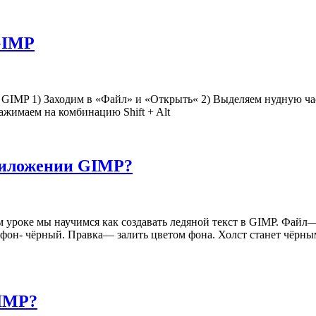
GIMP
в GIMP 1) Заходим в «Файл» и «Открыть« 2) Выделяем нудную ч
жимаем на комбинацию Shift + Alt
приложении GIMP?
 уроке мы научимся как создавать ледяной текст в GIMP. Файл—
фон- чёрный. Правка— залить цветом фона. Холст станет чёрным
GIMP?