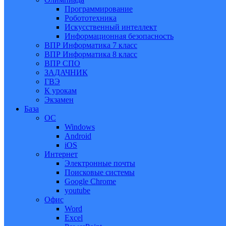
Программирование
Робототехника
Искусственный интеллект
Информационная безопасность
ВПР Информатика 7 класс
ВПР Информатика 8 класс
ВПР СПО
ЗАДАЧНИК
ГВЭ
К урокам
Экзамен
База
ОС
Windows
Android
iOS
Интернет
Электронные почты
Поисковые системы
Google Chrome
youtube
Офис
Word
Excel