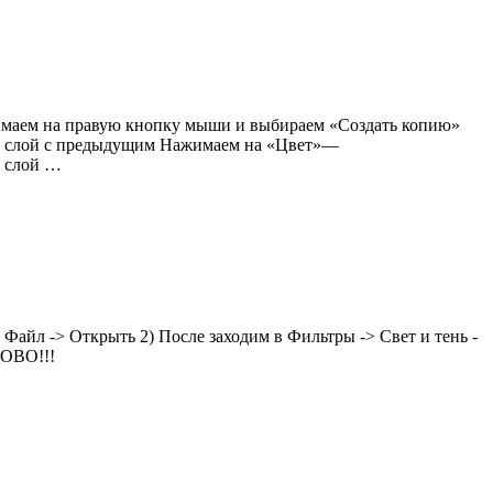
жимаем на правую кнопку мыши и выбираем «Создать копию»
м слой с предыдущим Нажимаем на «Цвет»—
й слой …
Файл -> Открыть 2) После заходим в Фильтры -> Свет и тень -
ТОВО!!!