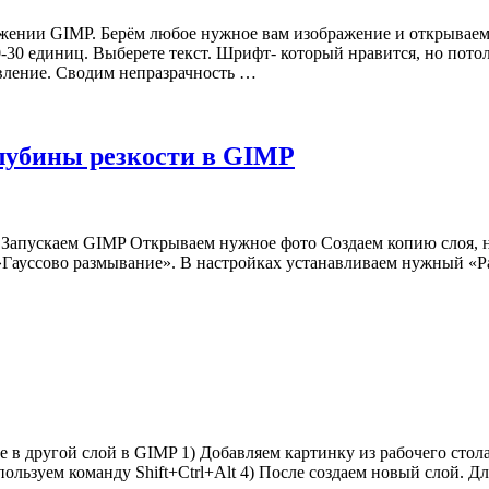
жении GIMP. Берём любое нужное вам изображение и открываем
-30 единиц. Выберете текст. Шрифт- который нравится, но пото
вление. Сводим непразрачность …
глубины резкости в GIMP
 Запускаем GIMP Открываем нужное фото Создаем копию слоя, н
ссово размывание». В настройках устанавливаем нужный «Рад
…
е в другой слой в GIMP 1) Добавляем картинку из рабочего стол
ользуем команду Shift+Ctrl+Alt 4) После создаем новый слой. Д