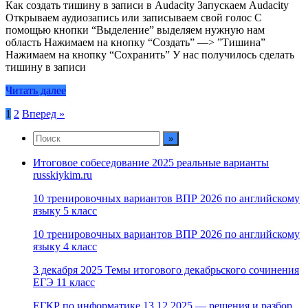
Как создать тишину в записи в Audacity Запускаем Audacity
Открываем аудиозапись или записываем свой голос С
помощью кнопки “Выделение” выделяем нужную нам
область Нажимаем на кнопку “Создать” —> ”Тишина”
Нажимаем на кнопку “Сохранить” У нас получилось сделать
тишину в записи
Читать далее
Пагинация
1
2
Вперед »
записей
Итоговое собеседование 2025 реальные варианты
russkiykim.ru
10 тренировочных вариантов ВПР 2026 по английскому
языку 5 класс
10 тренировочных вариантов ВПР 2026 по английскому
языку 4 класс
3 декабря 2025 Темы итогового декабрьского сочинения
ЕГЭ 11 класс
ЕГКР по информатике 13.12.2025 — решения и разбор