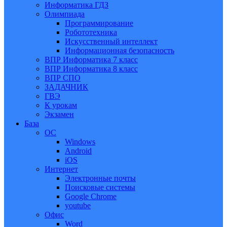
Информатика ГДЗ
Олимпиада
Программирование
Робототехника
Искусственный интеллект
Информационная безопасность
ВПР Информатика 7 класс
ВПР Информатика 8 класс
ВПР СПО
ЗАДАЧНИК
ГВЭ
К урокам
Экзамен
База
ОС
Windows
Android
iOS
Интернет
Электронные почты
Поисковые системы
Google Chrome
youtube
Офис
Word