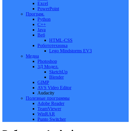
Excel
PowerPoint
Програм.
Python
C++
Java
Веб
HTML-CSS
Робототехника
Lego Mindstorms EV3
Медиа
Photoshop
3Д Модел.
SketchUp
Blender
GIMP
AVS Video Editor
Audacity
Полезные программы
Adobe Reader
TeamViewer
WinRAR
Punto Switcher