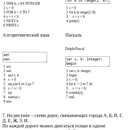
1
DIM
k
,
s
AS
INTEGER
2
s
=
0
1
s
=
0
3
FOR
k
=
2
TO
7
2
for
k
in
range
(
2
,
8
)
:
4
s
=
s
+
6
3
s
=
s
+
6
5
NEXT
k
4
print
(
s
)
6
PRINT
s
Алгоритмический язык
Паскаль
Delphi/Pascal
1
алг
2
нач
1
var
s
,
k
:
integer
;
3
цел
s
,
k
2
begin
4
s
:
=
0
3
s
:
=
0
;
5
нц
для
k
от
2
до
7
4
for
k
:
=
2
to
7
do
6
s
:
=
s
+
6
5
s
:
=
s
+
6
;
7
кц
6
writeln
(
s
)
;
8
вывод
s
7
end
.
9
кон
7. На рисунке – схема дорог, связывающих города А, Б, В, Г,
Д, Е, Ж, З, И.
По каждой дороге можно двигаться только в одном