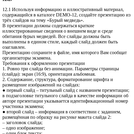
12.1 Используя информацию и иллюстративный материал,
содержащийся в каталоге DEMO-12, создайте презентацию из
трёх слайдов на тему «Бурый медведь».
В презентации должны содержаться краткие
иллюстрированные сведения о внешнем виде и среде
обитания бурых медведей. Все слайды должны быть
выполнены в едином стиле, каждый слайд должен быть
озаглавлен.
Презентацию сохраните в файле, имя которого Вам сообщат
организаторы экзамена.
Требования к оформлению презентации
1. Ровно три слайда без анимации. Параметры страницы
(слайда): экран (16:9), ориентация альбомная.
2. Содержание, структура, форматирование шрифта и
размещение изображений на слайдах:
● первый слайд – титульный слайд с названием презентации;
в подзаголовке титульного слайда в качестве информации об
авторе презентации указывается идентификационный номер
участника экзамена;
● второй слайд – информация в соответствии с заданием,
размещённая по образцу на рисунке макета слайда 2:
– заголовок слайда;
– одно изображение;
– один блок текста;