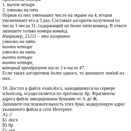
1. вычти четыре
2. умножь на пять
Первая из них уменьшает число на экране на 4, вторая
увеличивает его в 5 раз. Составьте алгоритм получения из
числа 3 числа 31, содержащий не более пяти команд. В ответе
запишите только номера команд.
Например, 21211 – это алгоритм
умножь на пять
вычти четыре
умножь на пять
вычти четыре
вычти четыре,
который преобразует число 3 в число 47.
Если таких алгоритмов более одного, то запишите любой из
них.
10. Доступ к файлу exam.docx, находящемуся на сервере
school.org, осуществляется по протоколу ftp. Фрагменты
адреса файла закодированы буквами от А до Ж.
Запишите последовательность этих букв, кодирующую адрес
указанного файла в сети Интернет.
А) ://
Б) .docx
В) ftp
Г) .org