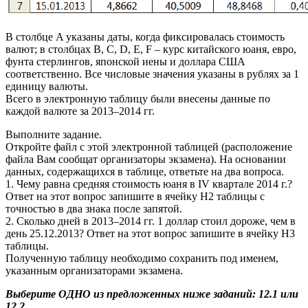
В столбце A указаны даты, когда фиксировалась стоимость
валют; в столбцах B, С, D, Е, F – курс китайского юаня, евро,
фунта стерлингов, японской иены и доллара США
соответственно. Все числовые значения указаны в рублях за 1
единицу валюты.
Всего в электронную таблицу были внесены данные по
каждой валюте за 2013–2014 гг.
Выполните задание.
Откройте файл с этой электронной таблицей (расположение
файла Вам сообщат организаторы экзамена). На основании
данных, содержащихся в таблице, ответьте на два вопроса.
1. Чему равна средняя стоимость юаня в IV квартале 2014 г.?
Ответ на этот вопрос запишите в ячейку H2 таблицы с
точностью в два знака после запятой.
2. Сколько дней в 2013–2014 гг. 1 доллар стоил дороже, чем в
день 25.12.2013? Ответ на этот вопрос запишите в ячейку H3
таблицы.
Полученную таблицу необходимо сохранить под именем,
указанным организаторами экзамена.
Выберите ОДНО из предложенных ниже заданий: 12.1 или
12.2.