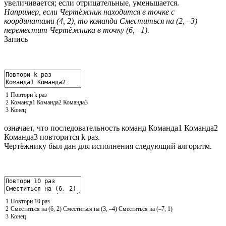
увеличивается; если отрицательные, уменьшается.
Например, если Чертёжник находится в точке с
координатами (4, 2),
то команда Сместиться на (2, –3)
переместит Чертёжника в точку (6, –1).
Запись
1
Повтори
k
раз
2
Команда
1
Команда
2
Команда
3
3
Конец
означает, что последовательность команд Команда1 Команда2
Команда3 повторится k раз.
Чертёжнику был дан для исполнения следующий алгоритм.
1
Повтори
10
раз
2
Сместиться
на
(
6
,
2
)
Сместиться
на
(
3
,
–
4
)
Сместиться
на
(
–
7
,
1
)
3
Конец