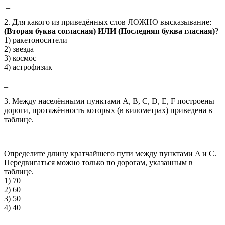
_
2. Для какого из приведённых слов ЛОЖНО высказывание:
(Вторая буква согласная) ИЛИ (Последняя буква гласная)
?
1) ракетоносители
2) звезда
3) космос
4) астрофизик
_
3. Между населёнными пунктами A, B, C, D, E, F построены
дороги, протяжённость которых (в километрах) приведена в
таблице.
Определите длину кратчайшего пути между пунктами A и C.
Передвигаться можно только по дорогам, указанным в
таблице.
1) 70
2) 60
3) 50
4) 40
_