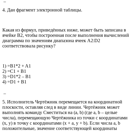
4. Дан фрагмент электронной таблицы.
Какая из формул, приведённых ниже, может быть записана в
ячейке В2, чтобы построенная после выполнения вычислений
диаграмма по значениям диапазона ячеек A2:D2
соответствовала рисунку?
1) =B1*2 + A1
2) =C1 + B1
3) =D1*2 – B1
4) =D1 + B1
_
5. Исполнитель Чертёжник перемещается на координатной
плоскости, оставляя след в виде линии. Чертёжник может
выполнять команду Сместиться на (a, b) (где a, b – целые
числа), перемещающую Чертёжника из точки с координатами
(x, y) в точку с координатами (x + a, y + b). Если числа a, b
положительные, значение соответствующей координаты