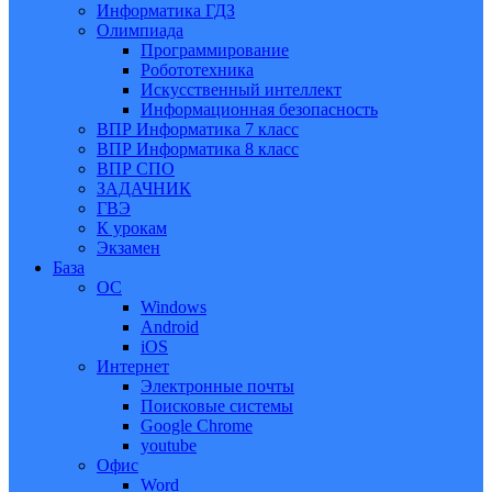
Информатика ГДЗ
Олимпиада
Программирование
Робототехника
Искусственный интеллект
Информационная безопасность
ВПР Информатика 7 класс
ВПР Информатика 8 класс
ВПР СПО
ЗАДАЧНИК
ГВЭ
К урокам
Экзамен
База
ОС
Windows
Android
iOS
Интернет
Электронные почты
Поисковые системы
Google Chrome
youtube
Офис
Word