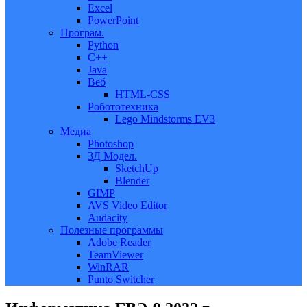
Excel
PowerPoint
Програм.
Python
C++
Java
Веб
HTML-CSS
Робототехника
Lego Mindstorms EV3
Медиа
Photoshop
3Д Модел.
SketchUp
Blender
GIMP
AVS Video Editor
Audacity
Полезные программы
Adobe Reader
TeamViewer
WinRAR
Punto Switcher