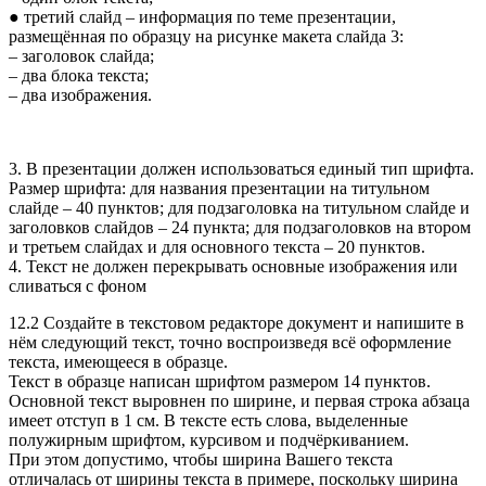
● третий слайд – информация по теме презентации,
размещённая по образцу на рисунке макета слайда 3:
– заголовок слайда;
– два блока текста;
– два изображения.
3. В презентации должен использоваться единый тип шрифта.
Размер шрифта: для названия презентации на титульном
слайде – 40 пунктов; для подзаголовка на титульном слайде и
заголовков слайдов – 24 пункта; для подзаголовков на втором
и третьем слайдах и для основного текста – 20 пунктов.
4. Текст не должен перекрывать основные изображения или
сливаться с фоном
12.2 Создайте в текстовом редакторе документ и напишите в
нём следующий текст, точно воспроизведя всё оформление
текста, имеющееся в образце.
Текст в образце написан шрифтом размером 14 пунктов.
Основной текст выровнен по ширине, и первая строка абзаца
имеет отступ в 1 см. В тексте есть слова, выделенные
полужирным шрифтом, курсивом и подчёркиванием.
При этом допустимо, чтобы ширина Вашего текста
отличалась от ширины текста в примере, поскольку ширина