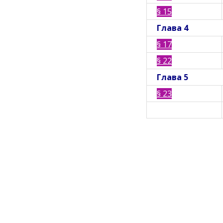
§ 15
Глава 4
§ 17
§ 22
Глава 5
§ 23