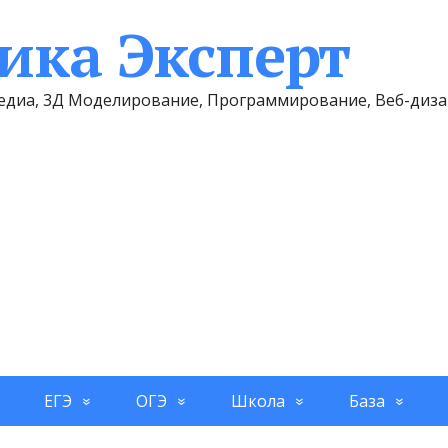
ка Эксперт
имедиа, 3Д Моделирование, Программирование, Веб-диз
ЕГЭ
ОГЭ
Школа
База