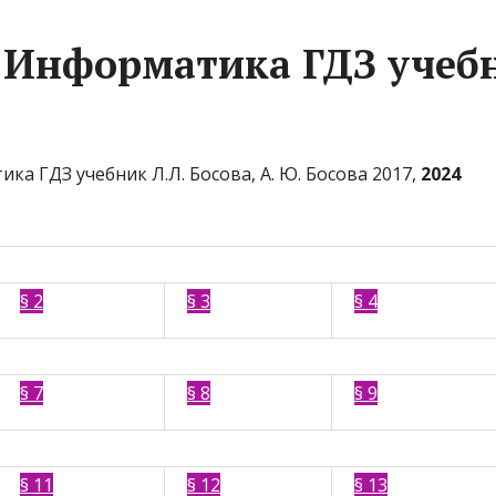
с Информатика ГДЗ учеб
а ГДЗ учебник Л.Л. Босова, А. Ю. Босова 2017,
2024
§ 2
§ 3
§ 4
§ 7
§ 8
§ 9
§ 11
§ 12
§ 13