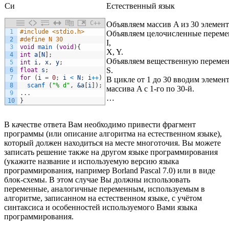
Си
Естественный язык
C++
Объявляем массив A из 30 элемент
1
#include <stdio.h>
Объявляем целочисленные перем
2
#define N 30
I,
3
void
main
(
void
)
{
X, Y.
4
int
a
[
N
]
;
Объявляем вещественную переме
5
int
i
,
x
,
y
;
S.
6
float
s
;
7
for
(
i
=
0
;
i
<
N
;
i
++
)
В цикле от 1 до 30 вводим элемен
8
scanf
(
"% d"
,
&a
[
i
]
)
;
массива A с 1-го по 30-й.
9
.
.
.
…
10
}
В качестве ответа Вам необходимо привести фрагмент
программы (или описание алгоритма на естественном языке),
который должен находиться на месте многоточия. Вы можете
записать решение также на другом языке программирования
(укажите название и используемую версию языка
программирования, например Borland Pascal 7.0) или в виде
блок-схемы. В этом случае Вы должны использовать
переменные, аналогичные переменным, используемым в
алгоритме, записанном на естественном языке, с учётом
синтаксиса и особенностей используемого Вами языка
программирования.