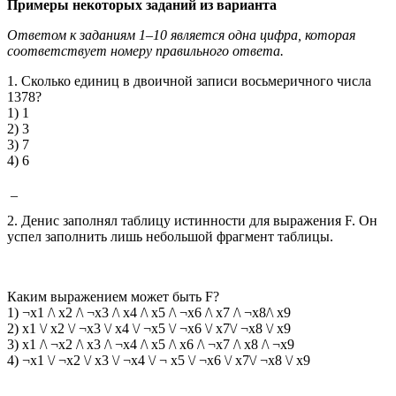
Примеры некоторых заданий из варианта
Ответом к заданиям 1–10 является одна цифра, которая
соответствует номеру правильного ответа.
1. Сколько единиц в двоичной записи восьмеричного числа
1378?
1) 1
2) 3
3) 7
4) 6
_
2. Денис заполнял таблицу истинности для выражения F. Он
успел заполнить лишь небольшой фрагмент таблицы.
Каким выражением может быть F?
1) ¬x1 /\ x2 /\ ¬x3 /\ x4 /\ x5 /\ ¬x6 /\ x7 /\ ¬x8/\ x9
2) x1 \/ x2 \/ ¬x3 \/ x4 \/ ¬x5 \/ ¬x6 \/ x7\/ ¬x8 \/ x9
3) x1 /\ ¬x2 /\ x3 /\ ¬x4 /\ x5 /\ x6 /\ ¬x7 /\ x8 /\ ¬x9
4) ¬x1 \/ ¬x2 \/ x3 \/ ¬x4 \/ ¬ x5 \/ ¬x6 \/ x7\/ ¬x8 \/ x9
_