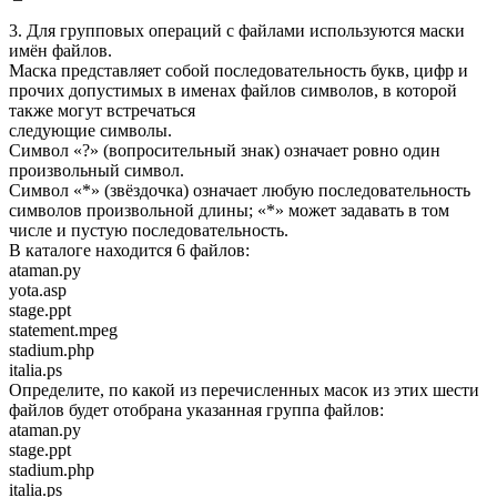
3. Для групповых операций с файлами используются маски
имён файлов.
Маска представляет собой последовательность букв, цифр и
прочих допустимых в именах файлов символов, в которой
также могут встречаться
следующие символы.
Символ «?» (вопросительный знак) означает ровно один
произвольный символ.
Символ «*» (звёздочка) означает любую последовательность
символов произвольной длины; «*» может задавать в том
числе и пустую последовательность.
В каталоге находится 6 файлов:
ataman.py
yota.asp
stage.ppt
statement.mpeg
stadium.php
italia.ps
Определите, по какой из перечисленных масок из этих шести
файлов будет отобрана указанная группа файлов:
ataman.py
stage.ppt
stadium.php
italia.ps