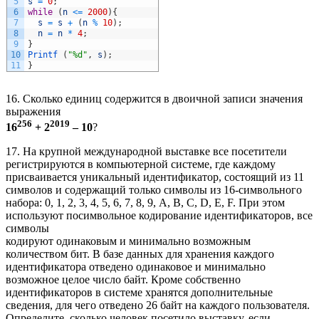
5
s
=
0
;
6
while
(
n
<=
2000
)
{
7
s
=
s
+
(
n
%
10
)
;
8
n
=
n
*
4
;
9
}
10
Printf
(
"%d"
,
s
)
;
11
}
16. Сколько единиц содержится в двоичной записи значения
выражения
256
2019
16
+ 2
– 10
?
17. На крупной международной выставке все посетители
регистрируются в компьютерной системе, где каждому
присваивается уникальный идентификатор, состоящий из 11
символов и содержащий только символы из 16-символьного
набора: 0, 1, 2, 3, 4, 5, 6, 7, 8, 9, A, B, C, D, E, F. При этом
используют посимвольное кодирование идентификаторов, все
символы
кодируют одинаковым и минимально возможным
количеством бит. В базе данных для хранения каждого
идентификатора отведено одинаковое и минимально
возможное целое число байт. Кроме собственно
идентификаторов в системе хранятся дополнительные
сведения, для чего отведено 26 байт на каждого пользователя.
Определите, сколько человек посетило выставку, если