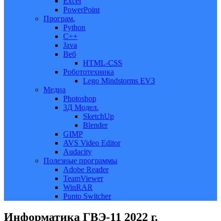
Excel
PowerPoint
Програм.
Python
C++
Java
Веб
HTML-CSS
Робототехника
Lego Mindstorms EV3
Медиа
Photoshop
3Д Модел.
SketchUp
Blender
GIMP
AVS Video Editor
Audacity
Полезные программы
Adobe Reader
TeamViewer
WinRAR
Punto Switcher
Информатика ГВЭ-11 2022 г.