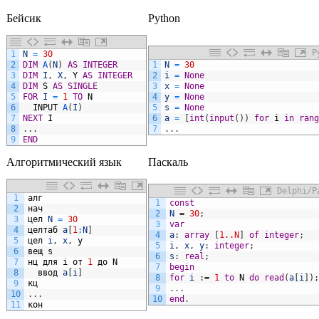
Бейсик
Python
P
1
N
=
30
Visual Basic
2
DIM
A
(
N
)
AS
INTEGER
1
N
=
30
3
DIM
I
,
X
,
Y
AS
INTEGER
2
i
=
None
4
DIM
S
AS
SINGLE
3
x
=
None
5
FOR
I
=
1
TO
N
4
y
=
None
6
INPUT
A
(
I
)
5
s
=
None
7
NEXT
I
6
a
=
[
int
(
input
(
)
)
for
i
in
rang
8
.
.
.
7
.
.
.
9
END
Алгоритмический язык
Паскаль
Delphi/P
1
алг
1
const
2
нач
2
N
=
30
;
3
цел
N
=
30
3
var
4
целтаб
a
[
1
:
N
]
4
a
:
array
[
1..N
]
of
integer
;
5
цел
i
,
x
,
y
5
i
,
x
,
y
:
integer
;
6
вещ
s
6
s
:
real
;
7
нц
для
i
от
1
до
N
7
begin
8
ввод
a
[
i
]
8
for
i
:
=
1
to
N
do
read
(
a
[
i
]
)
;
9
кц
9
.
.
.
10
.
.
.
10
end
.
11
кон