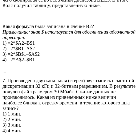
Коля получил таблицу, представленную ниже.
Какая формула была записана в ячейке В2?
Примечание: знак $ используется для обозначения абсолютной
адресации.
1) =2*$A2–B$1
2) =2*$B1–A$2
3) =2*$B$1–$A$2
4) =2*A$2–$B1
_
7. Произведена двухканальная (стерео) звукозапись с частотой
дискретизации 32 кГц и 32-битным разрешением. В результате
получен файл размером 30 Мбайт. Сжатие данных не
производилось. Какая из приведённых ниже величин
наиболее близка к отрезку времени, в течение которого шла
запись?
1) 1 мин.
2) 2 мин.
3) 3 мин.
4) 4 мин.