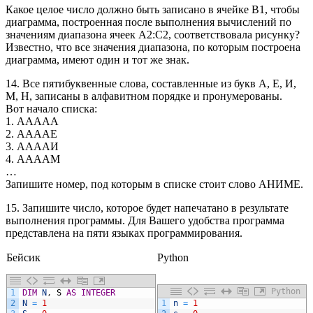
Какое целое число должно быть записано в ячейке B1, чтобы
диаграмма, построенная после выполнения вычислений по
значениям диапазона ячеек A2:С2, соответствовала рисунку?
Известно, что все значения диапазона, по которым построена
диаграмма, имеют один и тот же знак.
14. Все пятибуквенные слова, составленные из букв А, Е, И,
М, Н, записаны в алфавитном порядке и пронумерованы.
Вот начало списка:
1. ААААА
2. ААААЕ
3. ААААИ
4. ААААМ
…
Запишите номер, под которым в списке стоит слово АНИМЕ.
15. Запишите число, которое будет напечатано в результате
выполнения программы. Для Вашего удобства программа
представлена на пяти языках программирования.
Бейсик
Python
Python
1
DIM
N
,
S
AS
INTEGER
Visual Basic
2
N
=
1
1
n
=
1