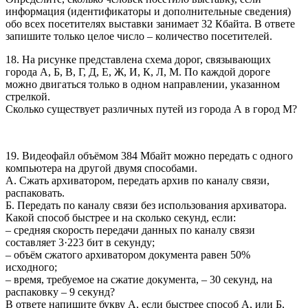
информация (идентификаторы и дополнительные сведения)
обо всех посетителях выставки занимает 32 Кбайта. В ответе
запишите только целое число – количество посетителей.
18. На рисунке представлена схема дорог, связывающих
города А, Б, В, Г, Д, Е, Ж, И, К, Л, М. По каждой дороге
можно двигаться только в одном направлении, указанном
стрелкой.
Сколько существует различных путей из города А в город М?
19. Видеофайл объёмом 384 Мбайт можно передать с одного
компьютера на другой двумя способами.
А. Сжать архиватором, передать архив по каналу связи,
распаковать.
Б. Передать по каналу связи без использования архиватора.
Какой способ быстрее и на сколько секунд, если:
– средняя скорость передачи данных по каналу связи
составляет 3·223 бит в секунду;
– объём сжатого архиватором документа равен 50%
исходного;
– время, требуемое на сжатие документа, – 30 секунд, на
распаковку – 9 секунд?
В ответе напишите букву А, если быстрее способ А, или Б,