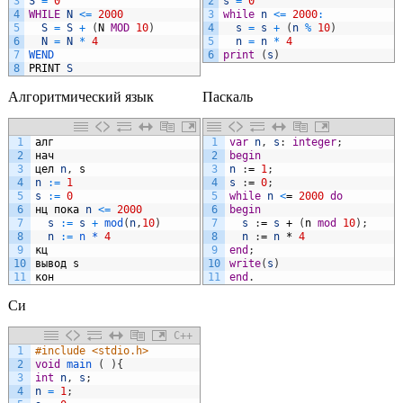
3
S
=
0
2
s
=
0
4
WHILE
N
<=
2000
3
while
n
<=
2000
:
5
S
=
S
+
(
N
MOD
10
)
4
s
=
s
+
(
n
%
10
)
6
N
=
N
*
4
5
n
=
n
*
4
7
WEND
6
print
(
s
)
8
PRINT
S
Алгоритмический язык
Паскаль
1
алг
1
var
n
,
s
:
integer
;
Delphi/Pascal
2
нач
2
begin
3
цел
n
,
s
3
n
:
=
1
;
4
n
:
=
1
4
s
:
=
0
;
5
s
:
=
0
5
while
n
<
=
2000
do
6
нц
пока
n
<=
2000
6
begin
7
s
:
=
s
+
mod
(
n
,
10
)
7
s
:
=
s
+
(
n
mod
10
)
;
8
n
:
=
n *
4
8
n
:
=
n
*
4
9
кц
9
end
;
10
вывод
s
10
write
(
s
)
11
кон
11
end
.
Си
C++
1
#include <stdio.h>
2
void
main
(
)
{
3
int
n
,
s
;
4
n
=
1
;