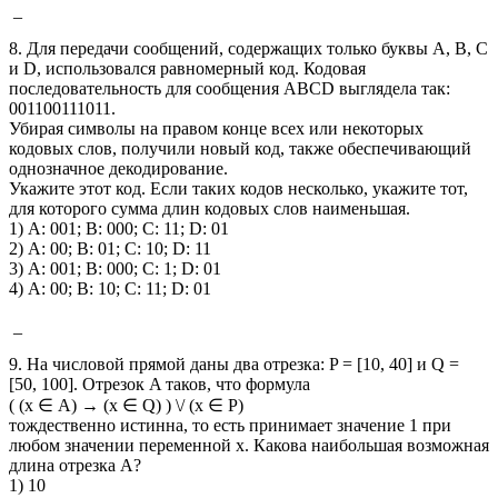
_
8. Для передачи сообщений, содержащих только буквы А, B, C
и D, использовался равномерный код. Кодовая
последовательность для сообщения ABCD выглядела так:
001100111011.
Убирая символы на правом конце всех или некоторых
кодовых слов, получили новый код, также обеспечивающий
однозначное декодирование.
Укажите этот код. Если таких кодов несколько, укажите тот,
для которого сумма длин кодовых слов наименьшая.
1) А: 001; B: 000; C: 11; D: 01
2) А: 00; B: 01; C: 10; D: 11
3) А: 001; B: 000; C: 1; D: 01
4) А: 00; B: 10; C: 11; D: 01
_
9. На числовой прямой даны два отрезка: P = [10, 40] и Q =
[50, 100]. Отрезок A таков, что формула
( (x ∈ А) → (x ∈ Q) ) \/ (x ∈ P)
тождественно истинна, то есть принимает значение 1 при
любом значении переменной х. Какова наибольшая возможная
длина отрезка A?
1) 10