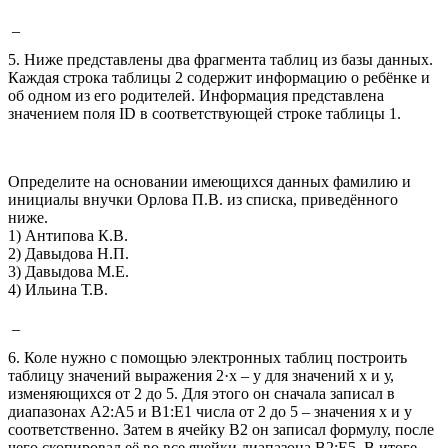
_
5. Ниже представлены два фрагмента таблиц из базы данных.
Каждая строка таблицы 2 содержит информацию о ребёнке и
об одном из его родителей. Информация представлена
значением поля ID в соответствующей строке таблицы 1.
Определите на основании имеющихся данных фамилию и
инициалы внучки Орлова П.В. из списка, приведённого
ниже.
1) Антипова К.В.
2) Давыдова Н.П.
3) Давыдова М.Е.
4) Ильина Т.В.
_
6. Коле нужно с помощью электронных таблиц построить
таблицу значений выражения 2·x – y для значений х и у,
изменяющихся от 2 до 5. Для этого он сначала записал в
диапазонах А2:А5 и В1:Е1 числа от 2 до 5 – значения х и y
соответственно. Затем в ячейку В2 он записал формулу, после
чего скопировал её во все ячейки диапазона B2:E5. В итоге