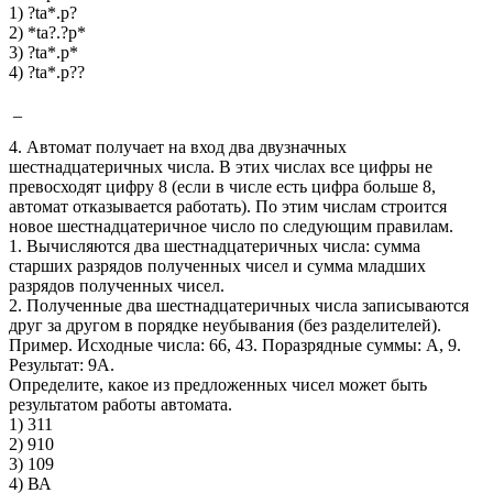
1) ?ta*.p?
2) *ta?.?p*
3) ?ta*.p*
4) ?ta*.p??
_
4. Автомат получает на вход два двузначных
шестнадцатеричных числа. В этих числах все цифры не
превосходят цифру 8 (если в числе есть цифра больше 8,
автомат отказывается работать). По этим числам строится
новое шестнадцатеричное число по следующим правилам.
1. Вычисляются два шестнадцатеричных числа: сумма
старших разрядов полученных чисел и сумма младших
разрядов полученных чисел.
2. Полученные два шестнадцатеричных числа записываются
друг за другом в порядке неубывания (без разделителей).
Пример. Исходные числа: 66, 43. Поразрядные суммы: A, 9.
Результат: 9A.
Определите, какое из предложенных чисел может быть
результатом работы автомата.
1) 311
2) 910
3) 109
4) ВА