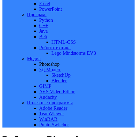
Excel
PowerPoint
Програм.
Python
C++
Java
Веб
HTML-CSS
Робототехника
Lego Mindstorms EV3
Медиа
Photoshop
3Д Модел.
SketchUp
Blender
GIMP
AVS Video Editor
Audacity
Полезные программы
Adobe Reader
TeamViewer
WinRAR
Punto Switcher