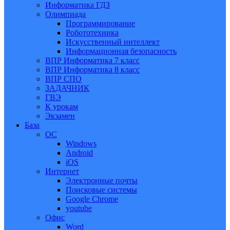
Информатика ГДЗ
Олимпиада
Программирование
Робототехника
Искусственный интеллект
Информационная безопасность
ВПР Информатика 7 класс
ВПР Информатика 8 класс
ВПР СПО
ЗАДАЧНИК
ГВЭ
К урокам
Экзамен
База
ОС
Windows
Android
iOS
Интернет
Электронные почты
Поисковые системы
Google Chrome
youtube
Офис
Word