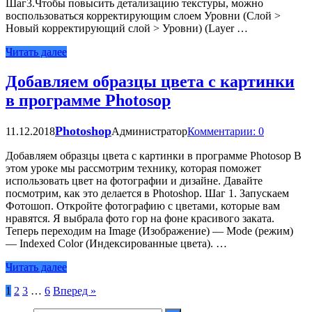
Шаг3.Чтобы повысить детализацию текстуры, можно
воспользоваться корректирующим слоем Уровни (Слой >
Новый корректирующий слой > Уровни) (Layer …
Читать далее
Добавляем образцы цвета с картинки
в программе Photosop
Photoshop
11.12.2018
Администратор
Комментарии: 0
Добавляем образцы цвета с картинки в программе Photosop В
этом уроке мы рассмотрим технику, которая поможет
использовать цвет на фотографии и дизайне. Давайте
посмотрим, как это делается в Photoshop. Шаг 1. Запускаем
Фотошоп. Откройте фотографию с цветами, которые вам
нравятся. Я выбрала фото гор на фоне красивого заката.
Теперь переходим на Image (Изображение) — Mode (режим)
— Indexed Color (Индексированные цвета). …
Читать далее
Пагинация
1
2
3
…
6
Вперед »