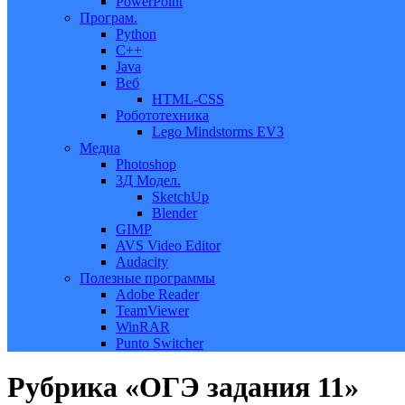
PowerPoint
Програм.
Python
C++
Java
Веб
HTML-CSS
Робототехника
Lego Mindstorms EV3
Медиа
Photoshop
3Д Модел.
SketchUp
Blender
GIMP
AVS Video Editor
Audacity
Полезные программы
Adobe Reader
TeamViewer
WinRAR
Punto Switcher
Рубрика «ОГЭ задания 11»