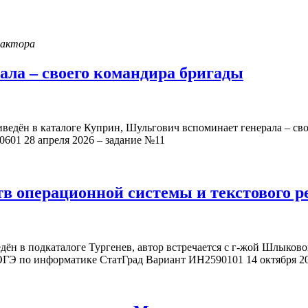
дактора
ала – своего командира бригады
иведён в каталоге Куприн, Шульгович вспоминает генерала – сво
01 28 апреля 2026 – задание №11
в операционной системы и текстового р
ведён в подкаталоге Тургенев, автор встречается с г-жой Шлык
 ОГЭ по информатике СтатГрад Вариант ИН2590101 14 октября 2