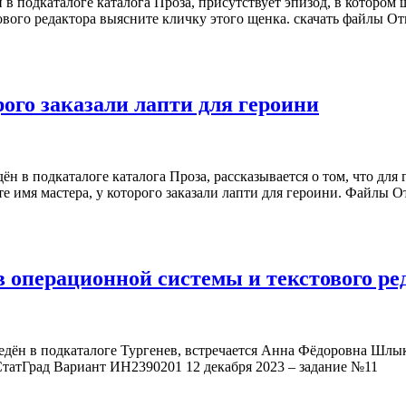
 в подкаталоге каталога Проза, присутствует эпизод, в котором
вого редактора выясните кличку этого щенка. скачать файлы 
рого заказали лапти для героини
ён в подкаталоге каталога Проза, рассказывается о том, что дл
те имя мастера, у которого заказали лапти для героини. Файл
 операционной системы и текстового ред
иведён в подкаталоге Тургенев, встречается Анна Фёдоровна Ш
СтатГрад Вариант ИН2390201 12 декабря 2023 – задание №11