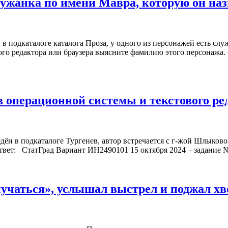
служанка по имени Мавра, которую он на
н в подкаталоге каталога Проза, у одного из персонажей есть с
ого редактора или браузера выясните фамилию этого персонаж
 операционной системы и текстового ре
ведён в подкаталоге Тургенев, автор встречается с г-жой Шлык
Ответ: СтатГрад Вариант ИН2490101 15 октября 2024 – задание 
иучаться», услышал выстрел и поджал хв