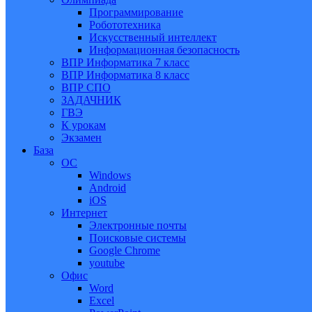
Программирование
Робототехника
Искусственный интеллект
Информационная безопасность
ВПР Информатика 7 класс
ВПР Информатика 8 класс
ВПР СПО
ЗАДАЧНИК
ГВЭ
К урокам
Экзамен
База
ОС
Windows
Android
iOS
Интернет
Электронные почты
Поисковые системы
Google Chrome
youtube
Офис
Word
Excel