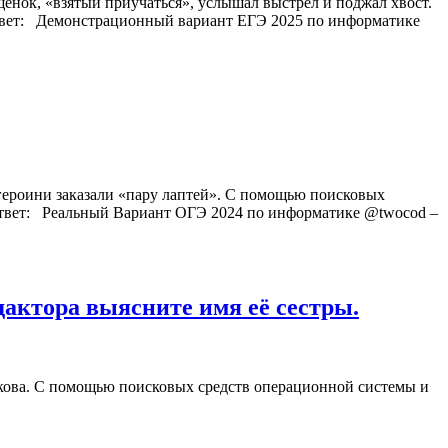
 щенок, «взятый приучаться», услышал выстрел и поджал хвост.
Ответ: Демонстрационный вариант ЕГЭ 2025 по информатике
я героини заказали «пару лаптей». С помощью поисковых
ы Ответ: Реальный Вариант ОГЭ 2024 по информатике @twocod –
актора выясните имя её сестры.
лыкова. С помощью поисковых средств операционной системы и