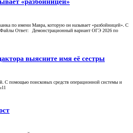
зывает «разбойницей»
лужанка по имени Мавра, которую он называет «разбойницей». С
а. Файлы Ответ: Демонстрационный вариант ОГЭ 2026 по
дактора выясните имя её сестры
овой. С помощью поисковых средств операционной системы и
№11
ост