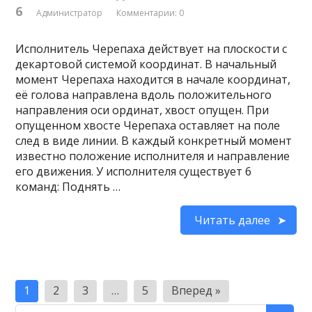
6
Администратор
Комментарии: 0
Исполнитель Черепаха действует на плоскости с
декартовой системой координат. В начальный
момент Черепаха находится в начале координат,
её голова направлена вдоль положительного
направления оси ординат, хвост опущен. При
опущенном хвосте Черепаха оставляет на поле
след в виде линии. В каждый конкретный момент
известно положение исполнителя и направление
его движения. У исполнителя существует 6
команд: Поднять …
Читать далее
Пагинация
1
2
3
…
5
Вперед »
записей