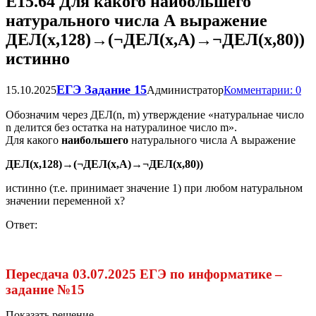
Е15.64 Для какого наибольшего
натурального числа А выражение
ДЕЛ(х,128)→(¬ДЕЛ(х,А)→¬ДЕЛ(х,80))
истинно
ЕГЭ Задание 15
15.10.2025
Администратор
Комментарии: 0
Обозначим через ДЕЛ(n, m) утверждение «натуральнае число
n делится без остатка на натуралиное число m».
Для какого
наибольшего
натурального числа А выражение
ДЕЛ
(
х
,
128
)
→
(
¬
ДЕЛ
(
х
,
А
)
→
¬
ДЕЛ
(
х
,
80
))
истинно (т.е. принимает значение 1) при любом натуральном
значении переменной х?
Ответ:
Пересдача 03.07.2025 ЕГЭ по информатике –
задание №15
Показать решение...