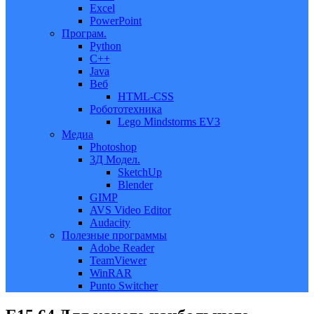
Excel
PowerPoint
Програм.
Python
C++
Java
Веб
HTML-CSS
Робототехника
Lego Mindstorms EV3
Медиа
Photoshop
3Д Модел.
SketchUp
Blender
GIMP
AVS Video Editor
Audacity
Полезные программы
Adobe Reader
TeamViewer
WinRAR
Punto Switcher