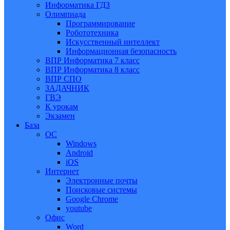
Информатика ГДЗ
Олимпиада
Программирование
Робототехника
Искусственный интеллект
Информационная безопасность
ВПР Информатика 7 класс
ВПР Информатика 8 класс
ВПР СПО
ЗАДАЧНИК
ГВЭ
К урокам
Экзамен
База
ОС
Windows
Android
iOS
Интернет
Электронные почты
Поисковые системы
Google Chrome
youtube
Офис
Word