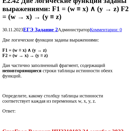
Е2.42 Две логические функции заданы
выражениями: F1 = (w ≡ x) ∧ (y → z) F2
= (w → x) → (y ≡ z)
ЕГЭ Задание 2
30.11.2023
Администратор
Комментарии: 0
Две логические функции заданы выражениями:
F1 = (w ≡ x) ∧ (y → z)
F2 = (w → x) → (y ≡ z)
Дан частично заполненный фрагмент, содержащий
неповторяющиеся
строки таблицы истинности обеих
функций.
Определите, какому столбцу таблицы истинности
соответствует каждая из переменных w, x, y, z.
Ответ: