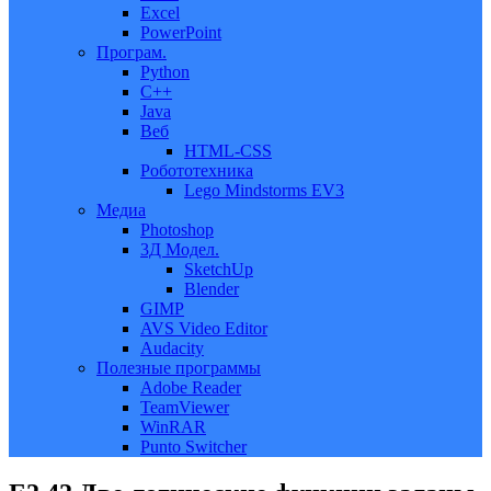
Excel
PowerPoint
Програм.
Python
C++
Java
Веб
HTML-CSS
Робототехника
Lego Mindstorms EV3
Медиа
Photoshop
3Д Модел.
SketchUp
Blender
GIMP
AVS Video Editor
Audacity
Полезные программы
Adobe Reader
TeamViewer
WinRAR
Punto Switcher