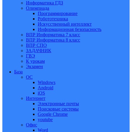
Информатика ГДЗ
Олимпиада
Программирование
Робототехника
Искусственный интеллект
Информационная безопасность
ВПР Информатика 7 класс
ВПР Информатика 8 класс
ВПР СПО
ЗАДАЧНИК
ГВЭ
К урокам
Экзамен
База
ОС
Windows
Android
iOS
Интернет
Электронные почты
Поисковые системы
Google Chrome
youtube
Офис
Word