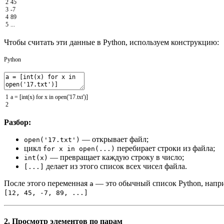
2
45
3
-
7
4
89
5
.
.
.
Чтобы считать эти данные в Python, используем конструкцию:
Python
1
a
=
[
int
(
x
)
for
x
in
open
(
'17.txt'
)
]
2
Разбор:
— открывает файл;
open('17.txt')
цикл
перебирает строки из файла;
for x in open(...)
— превращает каждую строку в число;
int(x)
делает из этого список всех чисел файла.
[...]
После этого переменная
— это обычный список Python, напр
a
[12, 45, -7, 89, ...]
2. Просмотр элементов по парам