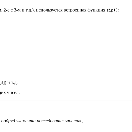
 2-е с 3-м и т.д.), используется встроенная функция
:
zip()
[3]) и т.д.
их чисел.
 подряд элемента последовательности
»,