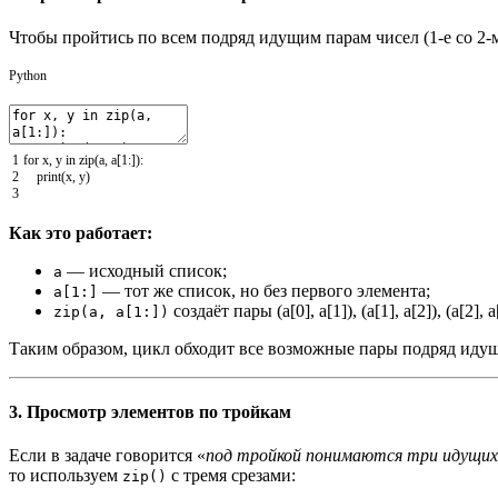
Чтобы пройтись по всем подряд идущим парам чисел (1-е со 2-м,
Python
1
for
x
,
y
in
zip
(
a
,
a
[
1
:
]
)
:
2
print
(
x
,
y
)
3
Как это работает:
— исходный список;
a
— тот же список, но без первого элемента;
a[1:]
создаёт пары (a[0], a[1]), (a[1], a[2]), (a[2], a
zip(a, a[1:])
Таким образом, цикл обходит все возможные пары подряд идущ
3. Просмотр элементов по тройкам
Если в задаче говорится «
под тройкой понимаются три идущих
то используем
с тремя срезами:
zip()