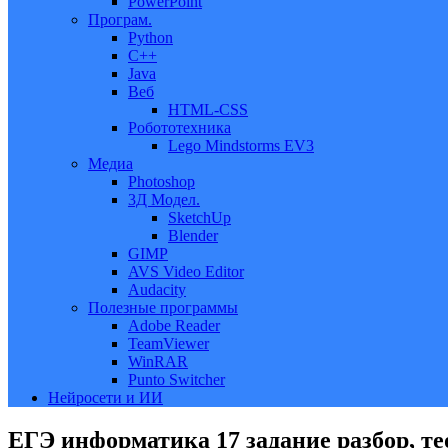
PowerPoint
Програм.
Python
C++
Java
Веб
HTML-CSS
Робототехника
Lego Mindstorms EV3
Медиа
Photoshop
3Д Модел.
SketchUp
Blender
GIMP
AVS Video Editor
Audacity
Полезные программы
Adobe Reader
TeamViewer
WinRAR
Punto Switcher
Нейросети и ИИ
ЕГЭ информатика 17 задание разбор, те