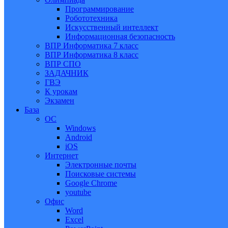
Программирование
Робототехника
Искусственный интеллект
Информационная безопасность
ВПР Информатика 7 класс
ВПР Информатика 8 класс
ВПР СПО
ЗАДАЧНИК
ГВЭ
К урокам
Экзамен
База
ОС
Windows
Android
iOS
Интернет
Электронные почты
Поисковые системы
Google Chrome
youtube
Офис
Word
Excel