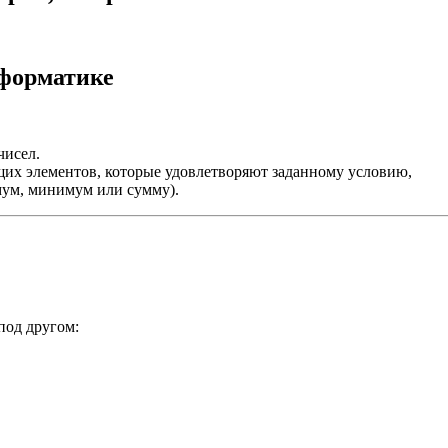
нформатике
чисел.
их элементов, которые удовлетворяют заданному условию,
мум, минимум или сумму).
под другом: