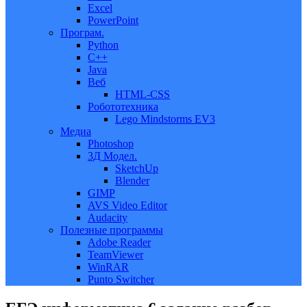
Excel
PowerPoint
Програм.
Python
C++
Java
Веб
HTML-CSS
Робототехника
Lego Mindstorms EV3
Медиа
Photoshop
3Д Модел.
SketchUp
Blender
GIMP
AVS Video Editor
Audacity
Полезные программы
Adobe Reader
TeamViewer
WinRAR
Punto Switcher