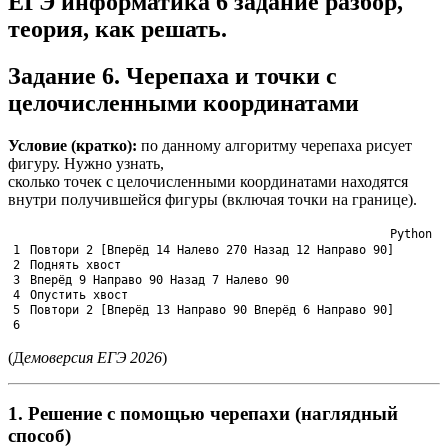
ЕГЭ информатика 6 задание разбор,
теория, как решать.
Задание 6. Черепаха и точки с
целочисленными координатами
Условие (кратко):
по данному алгоритму черепаха рисует
фигуру. Нужно узнать,
сколько точек с целочисленными координатами находятся
внутри получившейся фигуры (включая точки на границе).
Python
1
Повтори
2
[
Вперёд
14
Налево
270
Назад
12
Направо
90
]
2
Поднять
хвост
3
Вперёд
9
Направо
90
Назад
7
Налево
90
4
Опустить
хвост
5
Повтори
2
[
Вперёд
13
Направо
90
Вперёд
6
Направо
90
]
6
(Д
емоверсия ЕГЭ 2026
)
1. Решение с помощью черепахи (наглядный
способ)