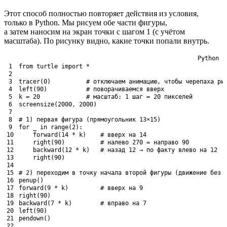
Этот способ полностью повторяет действия из условия,
только в Python. Мы рисуем обе части фигуры,
а затем наносим на экран точки с шагом 1 (с учётом
масштаба). По рисунку видно, какие точки попали внутрь.
Python
1
from
turtle
import
*
2
3
tracer
(
0
)
# отключаем анимацию, чтобы черепаха ри
4
left
(
90
)
# поворачиваемся вверх
5
k
=
20
# масштаб: 1 шаг = 20 пикселей
6
screensize
(
2000
,
2000
)
7
8
# 1) первая фигура (прямоугольник 13×15)
9
for
_
in
range
(
2
)
:
10
forward
(
14
*
k
)
# вверх на 14
11
right
(
90
)
# налево 270 = направо 90
12
backward
(
12
*
k
)
# назад 12 → по факту влево на 12
13
right
(
90
)
14
15
# 2) переходим в точку начала второй фигуры (движение без 
16
penup
(
)
17
forward
(
9
*
k
)
# вверх на 9
18
right
(
90
)
19
backward
(
7
*
k
)
# вправо на 7
20
left
(
90
)
21
pendown
(
)
22