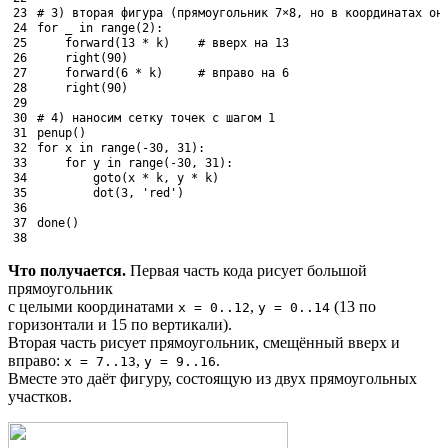
23
# 3) вторая фигура (прямоугольник 7×8, но в координатах он
24
for
_
in
range
(
2
)
:
25
forward
(
13
*
k
)
# вверх на 13
26
right
(
90
)
27
forward
(
6
*
k
)
# вправо на 6
28
right
(
90
)
29
30
# 4) наносим сетку точек с шагом 1
31
penup
(
)
32
for
x
in
range
(
-
30
,
31
)
:
33
for
y
in
range
(
-
30
,
31
)
:
34
goto
(
x
*
k
,
y
*
k
)
35
dot
(
3
,
'red'
)
36
37
done
(
)
38
Что получается.
Первая часть кода рисует большой
прямоугольник
с целыми координатами
,
(13 по
x = 0..12
y = 0..14
горизонтали и 15 по вертикали).
Вторая часть рисует прямоугольник, смещённый вверх и
вправо:
,
.
x = 7..13
y = 9..16
Вместе это даёт фигуру, состоящую из двух прямоугольных
участков.