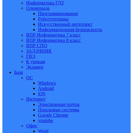
Информатика ГДЗ
Олимпиада
Программирование
Робототехника
Искусственный интеллект
Информационная безопасность
ВПР Информатика 7 класс
ВПР Информатика 8 класс
ВПР СПО
ЗАДАЧНИК
ГВЭ
К урокам
Экзамен
База
ОС
Windows
Android
iOS
Интернет
Электронные почты
Поисковые системы
Google Chrome
youtube
Офис
Word