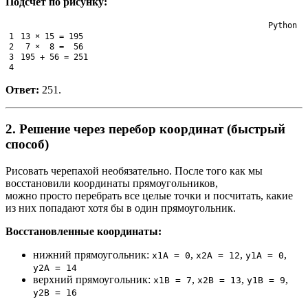
Подсчёт по рисунку:
Python
1
13
×
15
=
195
2
7
×
8
=
56
3
195
+
56
=
251
4
Ответ:
251.
2. Решение через перебор координат (быстрый
способ)
Рисовать черепахой необязательно. После того как мы
восстановили координаты прямоугольников,
можно просто перебрать все целые точки и посчитать, какие
из них попадают хотя бы в один прямоугольник.
Восстановленные координаты:
нижний прямоугольник:
,
,
,
x1A = 0
x2A = 12
y1A = 0
y2A = 14
верхний прямоугольник:
,
,
,
x1B = 7
x2B = 13
y1B = 9
y2B = 16