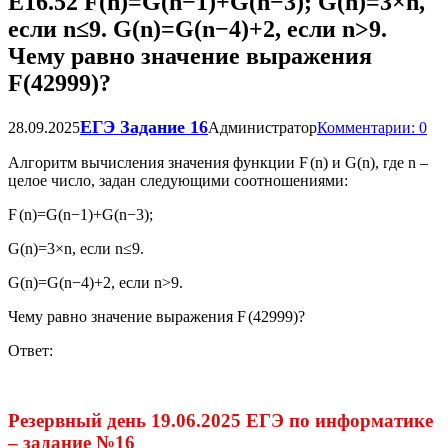
Е16.52 F(n)=G(n−1)+G(n−3); G(n)=3×n,
если n≤9. G(n)=G(n−4)+2, если n>9.
Чему равно значение выражения
F(42999)?
ЕГЭ Задание 16
28.09.2025
Администратор
Комментарии: 0
Алгоритм вычисления значения функции
F
(
n
)
и
G
(
n
)
, где
n
–
целое число, задан следующими соотношениями:
F
(
n
)
=
G
(
n
−
1
)
+
G
(
n
−
3
)
;
G
(
n
)
=
3
×
n
, если
n
≤
9
.
G
(
n
)
=
G
(
n
−
4
)
+
2
, если
n
>
9
.
Чему равно значение выражения
F
(
42999
)
?
Ответ:
Резервный день 19.06.2025 ЕГЭ по информатике
– задание №16