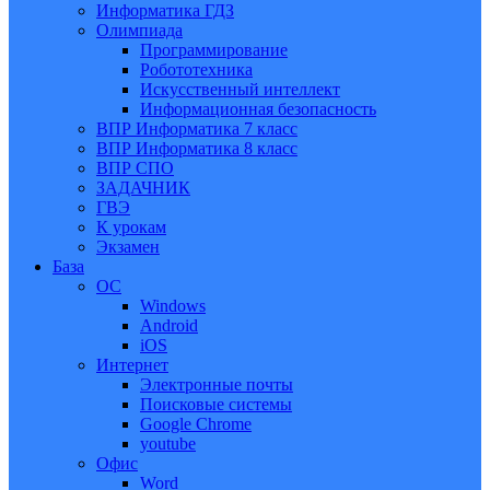
Информатика ГДЗ
Олимпиада
Программирование
Робототехника
Искусственный интеллект
Информационная безопасность
ВПР Информатика 7 класс
ВПР Информатика 8 класс
ВПР СПО
ЗАДАЧНИК
ГВЭ
К урокам
Экзамен
База
ОС
Windows
Android
iOS
Интернет
Электронные почты
Поисковые системы
Google Chrome
youtube
Офис
Word