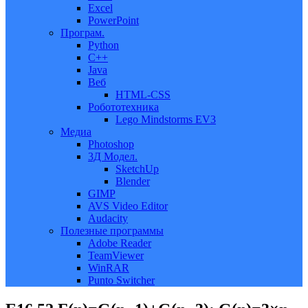
Excel
PowerPoint
Програм.
Python
C++
Java
Веб
HTML-CSS
Робототехника
Lego Mindstorms EV3
Медиа
Photoshop
3Д Модел.
SketchUp
Blender
GIMP
AVS Video Editor
Audacity
Полезные программы
Adobe Reader
TeamViewer
WinRAR
Punto Switcher