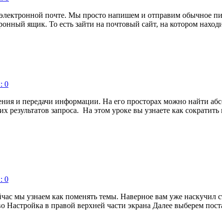
о электронной почте. Мы просто напишем и отправим обычное пис
тронный ящик. То есть зайти на почтовый сайт, на котором наход
: 0
ения и передачи информации. На его просторах можно найти абсо
езультатов запроса. На этом уроке вы узнаете как сократить ко
: 0
сейчас мы узнаем как поменять темы. Наверное вам уже наскучи
во Настройка в правой верхней части экрана Далее выберем пост