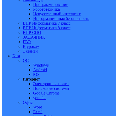
Программирование
Робототехника
Искусственный интеллект
Информационная безопасность
ВПР Информатика 7 класс
ВПР Информатика 8 класс
ВПР СПО
ЗАДАЧНИК
ГВЭ
К урокам
Экзамен
База
ОС
Windows
Android
iOS
Интернет
Электронные почты
Поисковые системы
Google Chrome
youtube
Офис
Word
Excel