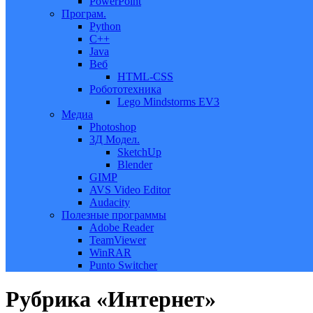
PowerPoint
Програм.
Python
C++
Java
Веб
HTML-CSS
Робототехника
Lego Mindstorms EV3
Медиа
Photoshop
3Д Модел.
SketchUp
Blender
GIMP
AVS Video Editor
Audacity
Полезные программы
Adobe Reader
TeamViewer
WinRAR
Punto Switcher
Рубрика «Интернет»