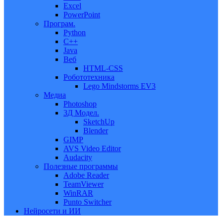
Excel
PowerPoint
Програм.
Python
C++
Java
Веб
HTML-CSS
Робототехника
Lego Mindstorms EV3
Медиа
Photoshop
3Д Модел.
SketchUp
Blender
GIMP
AVS Video Editor
Audacity
Полезные программы
Adobe Reader
TeamViewer
WinRAR
Punto Switcher
Нейросети и ИИ