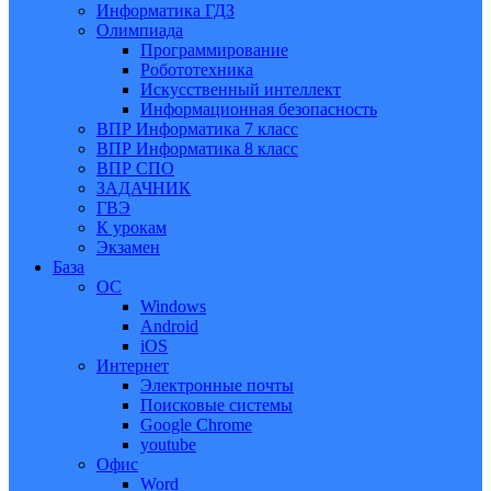
Информатика ГДЗ
Олимпиада
Программирование
Робототехника
Искусственный интеллект
Информационная безопасность
ВПР Информатика 7 класс
ВПР Информатика 8 класс
ВПР СПО
ЗАДАЧНИК
ГВЭ
К урокам
Экзамен
База
ОС
Windows
Android
iOS
Интернет
Электронные почты
Поисковые системы
Google Chrome
youtube
Офис
Word