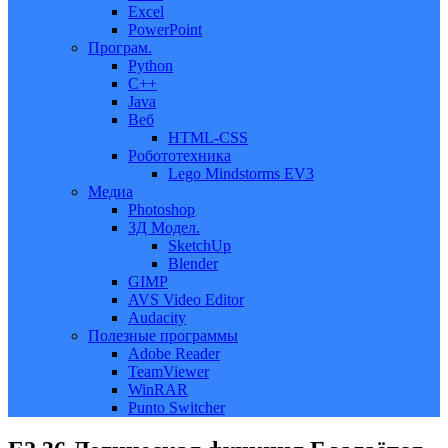
Excel
PowerPoint
Програм.
Python
C++
Java
Веб
HTML-CSS
Робототехника
Lego Mindstorms EV3
Медиа
Photoshop
3Д Модел.
SketchUp
Blender
GIMP
AVS Video Editor
Audacity
Полезные программы
Adobe Reader
TeamViewer
WinRAR
Punto Switcher