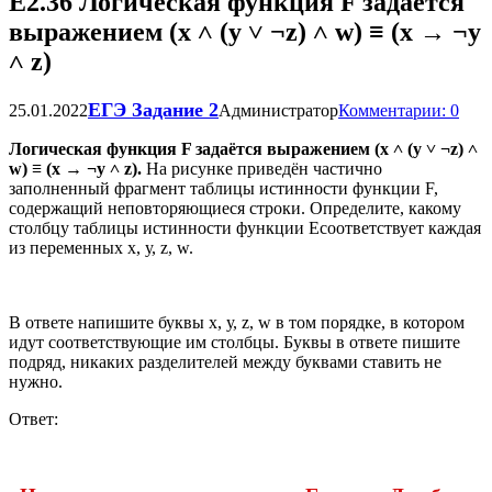
Е2.36 Логическая функция F задаётся
выражением (x ˄ (y ˅ ¬z) ˄ w) ≡ (x → ¬y
˄ z)
ЕГЭ Задание 2
25.01.2022
Администратор
Комментарии: 0
Логическая функция F задаётся выражением (x ˄ (y ˅ ¬z) ˄
w) ≡ (x → ¬y ˄ z).
На рисунке приведён частично
заполненный фрагмент таблицы истинности функции F,
содержащий неповторяющиеся строки. Определите, какому
столбцу таблицы истинности функции Есоответствует каждая
из переменных х, у, z, w.
В ответе напишите буквы х, у, z, w в том порядке, в котором
идут соответствующие им столбцы. Буквы в ответе пишите
подряд, никаких разделителей между буквами ставить не
нужно.
Ответ: