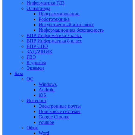
Информатика ГДЗ
Олимпиада
Программирование
Робототехника
Искусственный интеллект
Информационная безопасность
ВПР Информатика 7 класс
ВПР Информатика 8 класс
ВПР СПО
ЗАДАЧНИК
ГВЭ
К урокам
Экзамен
База
ОС
Windows
Android
iOS
Интернет
Электронные почты
Поисковые системы
Google Chrome
youtube
Офис
Word