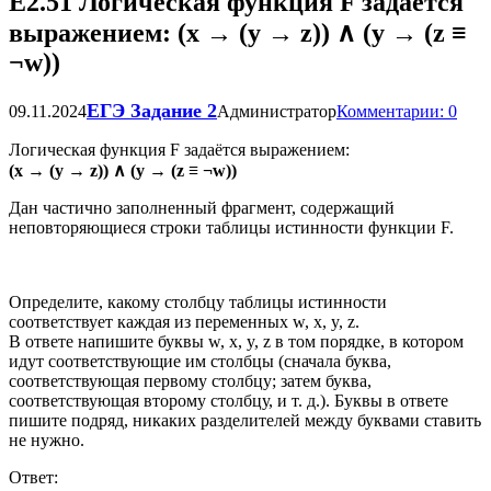
Е2.51 Логическая функция F задаётся
выражением: (x → (y → z)) ∧ (y → (z ≡
¬w))
ЕГЭ Задание 2
09.11.2024
Администратор
Комментарии: 0
Логическая функция F задаётся выражением:
(x → (y → z)) ∧ (y → (z ≡ ¬w))
Дан частично заполненный фрагмент, содержащий
неповторяющиеся строки таблицы истинности функции F.
Определите, какому столбцу таблицы истинности
соответствует каждая из переменных w, x, y, z.
В ответе напишите буквы w, x, y, z в том порядке, в котором
идут соответствующие им столбцы (сначала буква,
соответствующая первому столбцу; затем буква,
соответствующая второму столбцу, и т. д.). Буквы в ответе
пишите подряд, никаких разделителей между буквами ставить
не нужно.
Ответ: