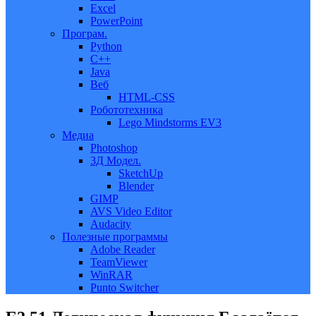
Excel
PowerPoint
Програм.
Python
C++
Java
Веб
HTML-CSS
Робототехника
Lego Mindstorms EV3
Медиа
Photoshop
3Д Модел.
SketchUp
Blender
GIMP
AVS Video Editor
Audacity
Полезные программы
Adobe Reader
TeamViewer
WinRAR
Punto Switcher