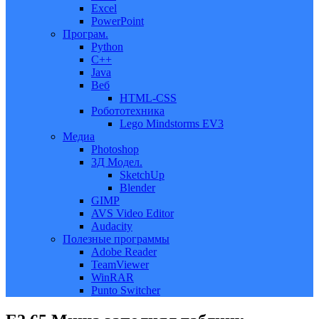
Excel
PowerPoint
Програм.
Python
C++
Java
Веб
HTML-CSS
Робототехника
Lego Mindstorms EV3
Медиа
Photoshop
3Д Модел.
SketchUp
Blender
GIMP
AVS Video Editor
Audacity
Полезные программы
Adobe Reader
TeamViewer
WinRAR
Punto Switcher