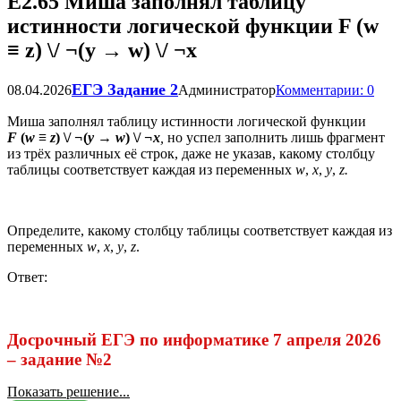
Е2.65 Миша заполнял таблицу
истинности логической функции F (w
≡ z) \/ ¬(y → w) \/ ¬x
ЕГЭ Задание 2
08.04.2026
Администратор
Комментарии: 0
Миша заполнял таблицу истинности логической функции
F
(
w ≡ z
)
\/
¬
(
y → w
)
\/
¬x
,
но успел заполнить лишь фрагмент
из трёх различных её строк, даже не указав, какому столбцу
таблицы соответствует каждая из переменных
w
,
x
,
y
,
z.
Определите, какому столбцу таблицы соответствует каждая из
переменных
w
,
x
,
y
,
z
.
Ответ:
Досрочный ЕГЭ по информатике 7 апреля 2026
– задание №2
Показать решение...