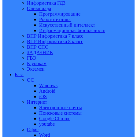
Информатика ГДЗ
Олимпиада
Программирование
Робототехника
Искусственный интеллект
Информационная безопасность
ВПР Информатика 7 класс
ВПР Информатика 8 класс
ВПР СПО
ЗАДАЧНИК
ГВЭ
К урокам
Экзамен
База
ОС
Windows
Android
iOS
Интернет
Электронные почты
Поисковые системы
Google Chrome
youtube
Офис
Word