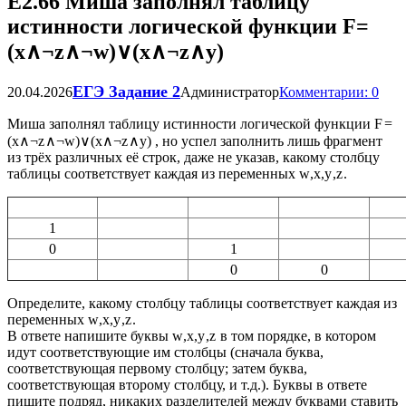
Е2.66 Миша заполнял таблицу
истинности логической функции F=
(x∧¬z∧¬w)∨(x∧¬z∧y)
ЕГЭ Задание 2
20.04.2026
Администратор
Комментарии: 0
Миша заполнял таблицу истинности логической функции
F
=
(
x
∧
¬
z
∧
¬
w
)
∨
(
x
∧
¬
z
∧
y
)
, но успел заполнить лишь фрагмент
из трёх различных её строк, даже не указав, какому столбцу
таблицы соответствует каждая из переменных
w
,
x
,
y
,
z
.
1
0
1
0
0
Определите, какому столбцу таблицы соответствует каждая из
переменных
w
,
x
,
y
,
z
.
В ответе напишите буквы
w
,
x
,
y
,
z
в том порядке, в котором
идут соответствующие им столбцы (сначала буква,
соответствующая первому столбцу; затем буква,
соответствующая второму столбцу, и т.д.). Буквы в ответе
пишите подряд, никаких разделителей между буквами ставить