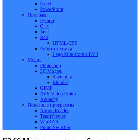
Excel
PowerPoint
Програм.
Python
C++
Java
Веб
HTML-CSS
Робототехника
Lego Mindstorms EV3
Медиа
Photoshop
3Д Модел.
SketchUp
Blender
GIMP
AVS Video Editor
Audacity
Полезные программы
Adobe Reader
TeamViewer
WinRAR
Punto Switcher