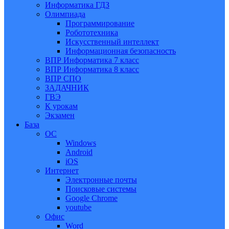
Информатика ГДЗ
Олимпиада
Программирование
Робототехника
Искусственный интеллект
Информационная безопасность
ВПР Информатика 7 класс
ВПР Информатика 8 класс
ВПР СПО
ЗАДАЧНИК
ГВЭ
К урокам
Экзамен
База
ОС
Windows
Android
iOS
Интернет
Электронные почты
Поисковые системы
Google Chrome
youtube
Офис
Word