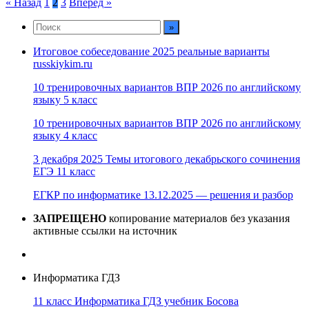
Пагинация
« Назад
1
2
3
Вперед »
записей
Итоговое собеседование 2025 реальные варианты
russkiykim.ru
10 тренировочных вариантов ВПР 2026 по английскому
языку 5 класс
10 тренировочных вариантов ВПР 2026 по английскому
языку 4 класс
3 декабря 2025 Темы итогового декабрьского сочинения
ЕГЭ 11 класс
ЕГКР по информатике 13.12.2025 — решения и разбор
ЗАПРЕЩЕНО
копирование материалов без указания
активные ссылки на источник
Информатика ГДЗ
11 класс Информатика ГДЗ учебник Босова