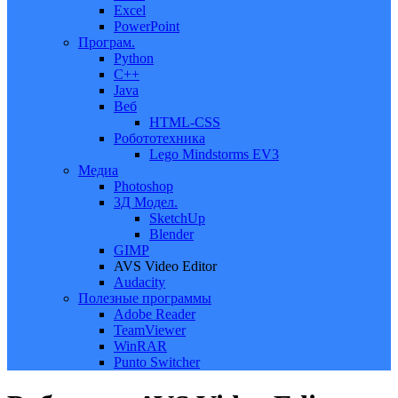
Excel
PowerPoint
Програм.
Python
C++
Java
Веб
HTML-CSS
Робототехника
Lego Mindstorms EV3
Медиа
Photoshop
3Д Модел.
SketchUp
Blender
GIMP
AVS Video Editor
Audacity
Полезные программы
Adobe Reader
TeamViewer
WinRAR
Punto Switcher