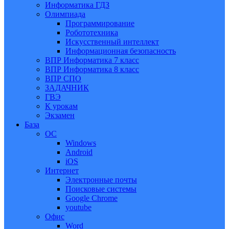
Информатика ГДЗ
Олимпиада
Программирование
Робототехника
Искусственный интеллект
Информационная безопасность
ВПР Информатика 7 класс
ВПР Информатика 8 класс
ВПР СПО
ЗАДАЧНИК
ГВЭ
К урокам
Экзамен
База
ОС
Windows
Android
iOS
Интернет
Электронные почты
Поисковые системы
Google Chrome
youtube
Офис
Word