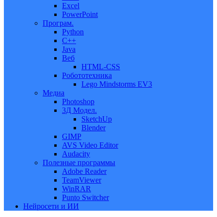
Excel
PowerPoint
Програм.
Python
C++
Java
Веб
HTML-CSS
Робототехника
Lego Mindstorms EV3
Медиа
Photoshop
3Д Модел.
SketchUp
Blender
GIMP
AVS Video Editor
Audacity
Полезные программы
Adobe Reader
TeamViewer
WinRAR
Punto Switcher
Нейросети и ИИ