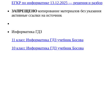
ЕГКР по информатике 13.12.2025 — решения и разбор
ЗАПРЕЩЕНО
копирование материалов без указания
активные ссылки на источник
Информатика ГДЗ
11 класс Информатика ГДЗ учебник Босова
10 класс Информатика ГДЗ учебник Босова
10 класс Информатика ГДЗ учебник Поляков
9 класс Информатика ГДЗ учебник Босова
8 класс Информатика ГДЗ учебник Поляков
7 класс Информатика ГДЗ учебник Поляков
Информатика Эксперт
© 2026
Тема от
WP Puzzle
➤