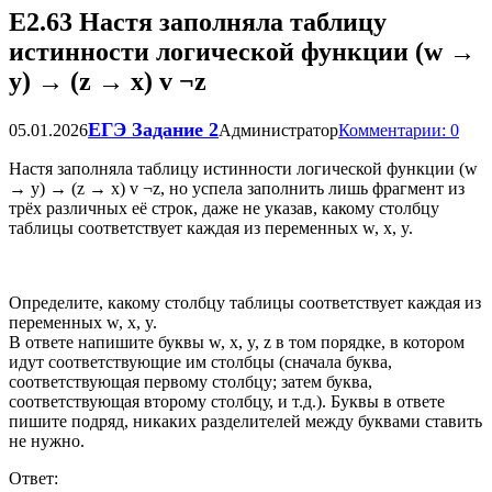
Е2.63 Настя заполняла таблицу
истинности логической функции (w →
y) → (z → x) v ¬z
ЕГЭ Задание 2
05.01.2026
Администратор
Комментарии: 0
Настя заполняла таблицу истинности логической функции (w
→ y) → (z → x) v ¬z, но успела заполнить лишь фрагмент из
трёх различных её строк, даже не указав, какому столбцу
таблицы соответствует каждая из переменных w, x, y.
Определите, какому столбцу таблицы соответствует каждая из
переменных w, x, y.
В ответе напишите буквы w, x, y, z в том порядке, в котором
идут соответствующие им столбцы (сначала буква,
соответствующая первому столбцу; затем буква,
соответствующая второму столбцу, и т.д.). Буквы в ответе
пишите подряд, никаких разделителей между буквами ставить
не нужно.
Ответ: