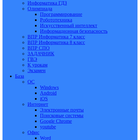
Информатика ГДЗ
Олимпиада
Программирование
Робототехника
Искусственный интеллект
Информационная безопасность
ВПР Информатика 7 класс
ВПР Информатика 8 класс
ВПР СПО
ЗАДАЧНИК
ГВЭ
К урокам
Экзамен
База
ОС
Windows
Android
iOS
Интернет
Электронные почты
Поисковые системы
Google Chrome
youtube
Офис
Word