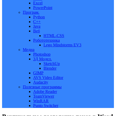
Excel
PowerPoint
Програм.
Python
C++
Java
Веб
HTML-CSS
Робототехника
Lego Mindstorms EV3
Медиа
Photoshop
3Д Модел.
SketchUp
Blender
GIMP
AVS Video Editor
Audacity
Полезные программы
Adobe Reader
TeamViewer
WinRAR
Punto Switcher