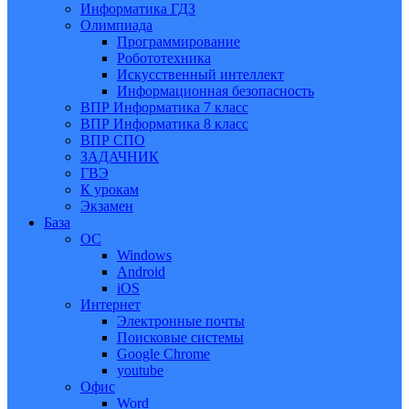
Информатика ГДЗ
Олимпиада
Программирование
Робототехника
Искусственный интеллект
Информационная безопасность
ВПР Информатика 7 класс
ВПР Информатика 8 класс
ВПР СПО
ЗАДАЧНИК
ГВЭ
К урокам
Экзамен
База
ОС
Windows
Android
iOS
Интернет
Электронные почты
Поисковые системы
Google Chrome
youtube
Офис
Word