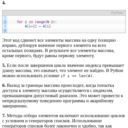
4.
Python
1
2
for
i
in
range
(
N
-
1
)
:
3
A
[
i
+
1
]
=
A
[
i
]
4
Этот код сдвинет все элементы массива на одну позицию
вправо, дублируя значение первого элемента на всех
остальных позициях. В результате все элементы массива,
кроме первого, будут равны первому элементу.
5.
Если после завершения цикла значение индекса превышает
длину массива, это означает, что элемент не найден. В Python
можно использовать условие
.
if i == len(A)
6.
Выход за границы массива происходит, когда попытка
доступа к элементу массива осуществляется с индексом,
превышающим допустимый диапазон. Это может привести к
непредсказуемому поведению программы и аварийному
завершению.
7.
Методы отбора элементов включают использование циклов
с условием и генераторов списков. Использование
генераторов списков более лаконично и удобно, так как