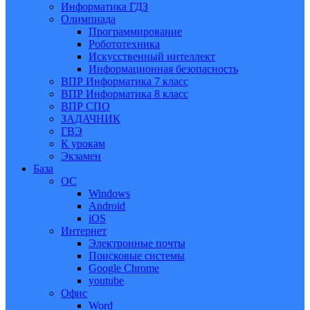
Информатика ГДЗ
Олимпиада
Программирование
Робототехника
Искусственный интеллект
Информационная безопасность
ВПР Информатика 7 класс
ВПР Информатика 8 класс
ВПР СПО
ЗАДАЧНИК
ГВЭ
К урокам
Экзамен
База
ОС
Windows
Android
iOS
Интернет
Электронные почты
Поисковые системы
Google Chrome
youtube
Офис
Word