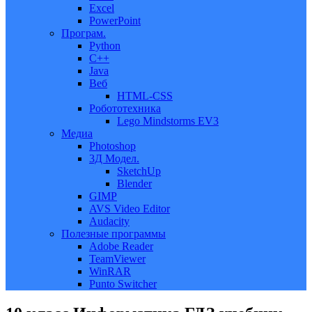
Excel
PowerPoint
Програм.
Python
C++
Java
Веб
HTML-CSS
Робототехника
Lego Mindstorms EV3
Медиа
Photoshop
3Д Модел.
SketchUp
Blender
GIMP
AVS Video Editor
Audacity
Полезные программы
Adobe Reader
TeamViewer
WinRAR
Punto Switcher