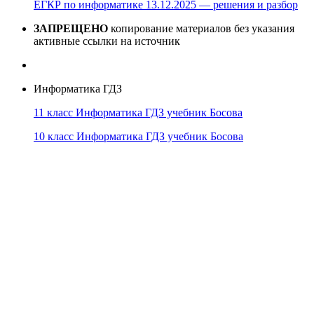
ЕГКР по информатике 13.12.2025 — решения и разбор
ЗАПРЕЩЕНО
копирование материалов без указания
активные ссылки на источник
Информатика ГДЗ
11 класс Информатика ГДЗ учебник Босова
10 класс Информатика ГДЗ учебник Босова
10 класс Информатика ГДЗ учебник Поляков
9 класс Информатика ГДЗ учебник Босова
8 класс Информатика ГДЗ учебник Поляков
7 класс Информатика ГДЗ учебник Поляков
Информатика Эксперт
© 2026
Тема от
WP Puzzle
➤