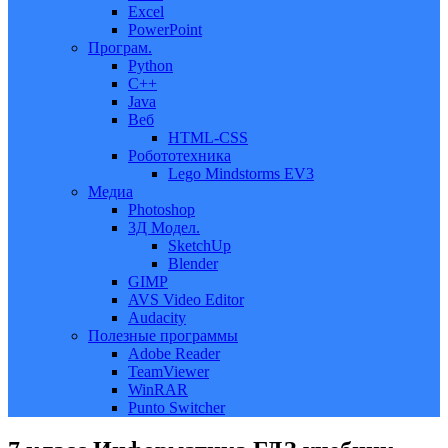
Excel
PowerPoint
Програм.
Python
C++
Java
Веб
HTML-CSS
Робототехника
Lego Mindstorms EV3
Медиа
Photoshop
3Д Модел.
SketchUp
Blender
GIMP
AVS Video Editor
Audacity
Полезные программы
Adobe Reader
TeamViewer
WinRAR
Punto Switcher