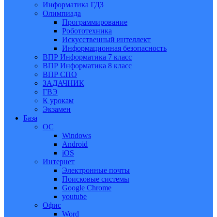
Информатика ГДЗ
Олимпиада
Программирование
Робототехника
Искусственный интеллект
Информационная безопасность
ВПР Информатика 7 класс
ВПР Информатика 8 класс
ВПР СПО
ЗАДАЧНИК
ГВЭ
К урокам
Экзамен
База
ОС
Windows
Android
iOS
Интернет
Электронные почты
Поисковые системы
Google Chrome
youtube
Офис
Word