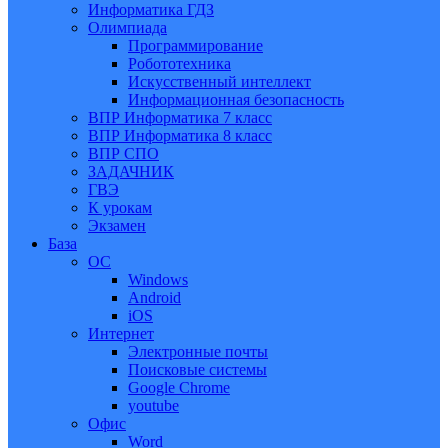
Информатика ГДЗ
Олимпиада
Программирование
Робототехника
Искусственный интеллект
Информационная безопасность
ВПР Информатика 7 класс
ВПР Информатика 8 класс
ВПР СПО
ЗАДАЧНИК
ГВЭ
К урокам
Экзамен
База
ОС
Windows
Android
iOS
Интернет
Электронные почты
Поисковые системы
Google Chrome
youtube
Офис
Word