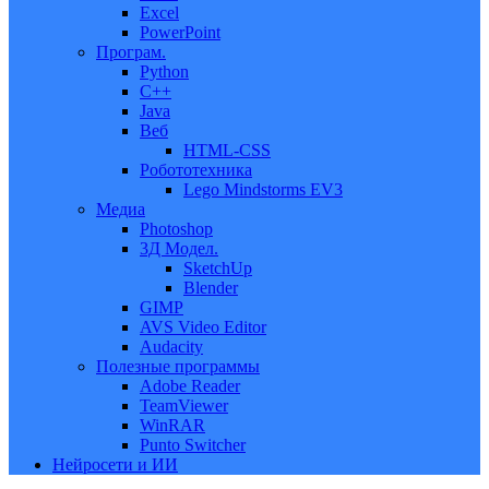
Excel
PowerPoint
Програм.
Python
C++
Java
Веб
HTML-CSS
Робототехника
Lego Mindstorms EV3
Медиа
Photoshop
3Д Модел.
SketchUp
Blender
GIMP
AVS Video Editor
Audacity
Полезные программы
Adobe Reader
TeamViewer
WinRAR
Punto Switcher
Нейросети и ИИ