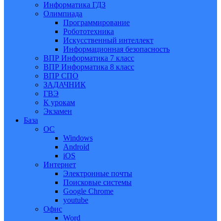
Информатика ГДЗ
Олимпиада
Программирование
Робототехника
Искусственный интеллект
Информационная безопасность
ВПР Информатика 7 класс
ВПР Информатика 8 класс
ВПР СПО
ЗАДАЧНИК
ГВЭ
К урокам
Экзамен
База
ОС
Windows
Android
iOS
Интернет
Электронные почты
Поисковые системы
Google Chrome
youtube
Офис
Word