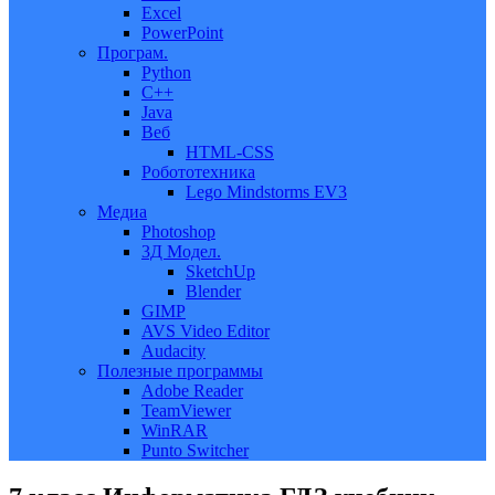
Excel
PowerPoint
Програм.
Python
C++
Java
Веб
HTML-CSS
Робототехника
Lego Mindstorms EV3
Медиа
Photoshop
3Д Модел.
SketchUp
Blender
GIMP
AVS Video Editor
Audacity
Полезные программы
Adobe Reader
TeamViewer
WinRAR
Punto Switcher