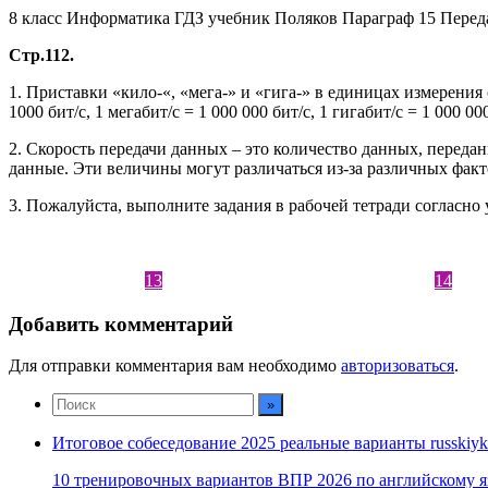
8 класс Информатика ГДЗ учебник Поляков Параграф 15 Пере
Стр.112.
1. Приставки «кило-«, «мега-» и «гига-» в единицах измерения
1000 бит/с, 1 мегабит/с = 1 000 000 бит/с, 1 гигабит/с = 1 000 00
2. Скорость передачи данных – это количество данных, передан
данные. Эти величины могут различаться из-за различных факт
3. Пожалуйста, выполните задания в рабочей тетради согласно 
13
14
Добавить комментарий
Для отправки комментария вам необходимо
авторизоваться
.
Итоговое собеседование 2025 реальные варианты russkiyk
10 тренировочных вариантов ВПР 2026 по английскому я