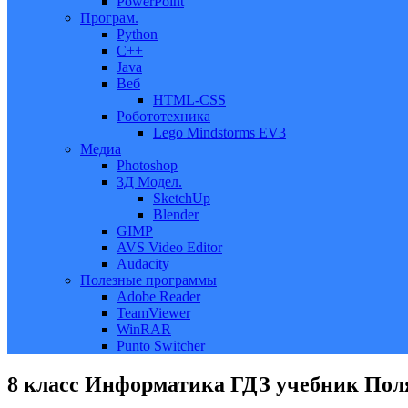
PowerPoint
Програм.
Python
C++
Java
Веб
HTML-CSS
Робототехника
Lego Mindstorms EV3
Медиа
Photoshop
3Д Модел.
SketchUp
Blender
GIMP
AVS Video Editor
Audacity
Полезные программы
Adobe Reader
TeamViewer
WinRAR
Punto Switcher
8 класс Информатика ГДЗ учебник Пол