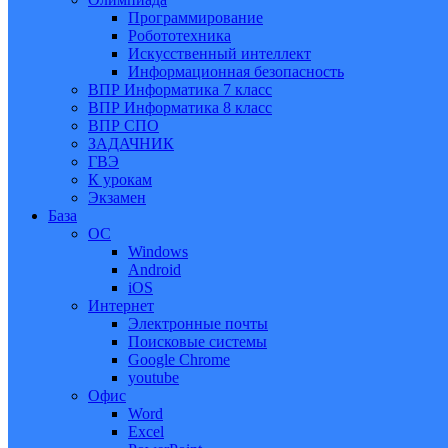
Программирование
Робототехника
Искусственный интеллект
Информационная безопасность
ВПР Информатика 7 класс
ВПР Информатика 8 класс
ВПР СПО
ЗАДАЧНИК
ГВЭ
К урокам
Экзамен
База
ОС
Windows
Android
iOS
Интернет
Электронные почты
Поисковые системы
Google Chrome
youtube
Офис
Word
Excel