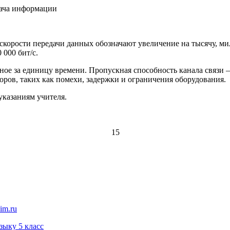
дача информации
 скорости передачи данных обозначают увеличение на тысячу, ми
0 000 бит/с.
ное за единицу времени. Пропускная способность канала связи –
оров, таких как помехи, задержки и ограничения оборудования.
указаниям учителя.
15
im.ru
зыку 5 класс