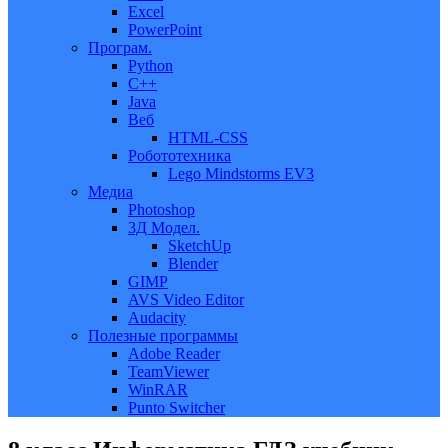
Excel
PowerPoint
Програм.
Python
C++
Java
Веб
HTML-CSS
Робототехника
Lego Mindstorms EV3
Медиа
Photoshop
3Д Модел.
SketchUp
Blender
GIMP
AVS Video Editor
Audacity
Полезные программы
Adobe Reader
TeamViewer
WinRAR
Punto Switcher