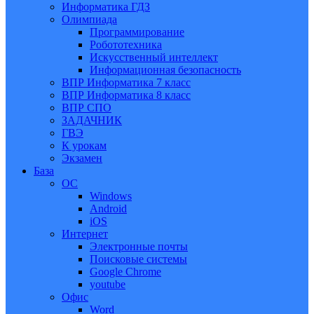
Информатика ГДЗ
Олимпиада
Программирование
Робототехника
Искусственный интеллект
Информационная безопасность
ВПР Информатика 7 класс
ВПР Информатика 8 класс
ВПР СПО
ЗАДАЧНИК
ГВЭ
К урокам
Экзамен
База
ОС
Windows
Android
iOS
Интернет
Электронные почты
Поисковые системы
Google Chrome
youtube
Офис
Word