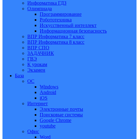
Информатика ГДЗ
Олимпиада
Программирование
Робототехника
Искусственный интеллект
Информационная безопасность
ВПР Информатика 7 класс
ВПР Информатика 8 класс
ВПР СПО
ЗАДАЧНИК
ГВЭ
К урокам
Экзамен
База
ОС
Windows
Android
iOS
Интернет
Электронные почты
Поисковые системы
Google Chrome
youtube
Офис
Word