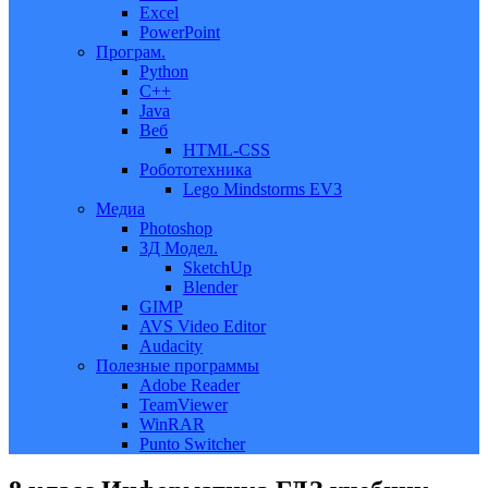
Excel
PowerPoint
Програм.
Python
C++
Java
Веб
HTML-CSS
Робототехника
Lego Mindstorms EV3
Медиа
Photoshop
3Д Модел.
SketchUp
Blender
GIMP
AVS Video Editor
Audacity
Полезные программы
Adobe Reader
TeamViewer
WinRAR
Punto Switcher