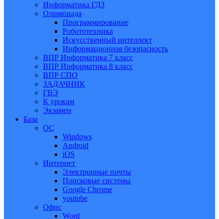
Информатика ГДЗ
Олимпиада
Программирование
Робототехника
Искусственный интеллект
Информационная безопасность
ВПР Информатика 7 класс
ВПР Информатика 8 класс
ВПР СПО
ЗАДАЧНИК
ГВЭ
К урокам
Экзамен
База
ОС
Windows
Android
iOS
Интернет
Электронные почты
Поисковые системы
Google Chrome
youtube
Офис
Word