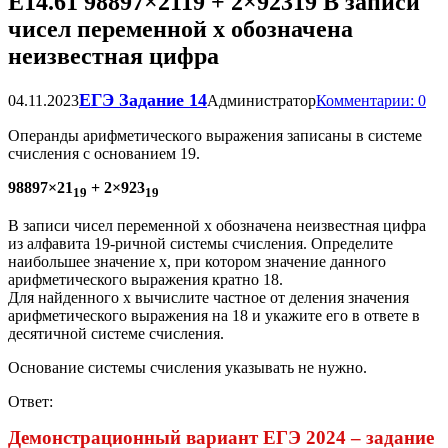
Е14.61 98897×2119 + 2×92319 В записи
чисел переменной x обозначена
неизвестная цифра
ЕГЭ Задание 14
04.11.2023
Администратор
Комментарии: 0
Операнды арифметического выражения записаны в системе
счисления с основанием 19.
98897×21
+ 2×923
19
19
В записи чисел переменной x обозначена неизвестная цифра
из алфавита 19-ричной системы счисления. Определите
наибольшее значение x, при котором значение данного
арифметического выражения кратно 18.
Для найденного x вычислите частное от деления значения
арифметического выражения на 18 и укажите его в ответе в
десятичной системе счисления.
Основание системы счисления указывать не нужно.
Ответ:
Демонстрационный вариант ЕГЭ 2024 – задание