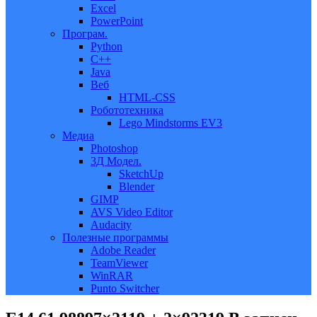
Excel
PowerPoint
Програм.
Python
C++
Java
Веб
HTML-CSS
Робототехника
Lego Mindstorms EV3
Медиа
Photoshop
3Д Модел.
SketchUp
Blender
GIMP
AVS Video Editor
Audacity
Полезные программы
Adobe Reader
TeamViewer
WinRAR
Punto Switcher