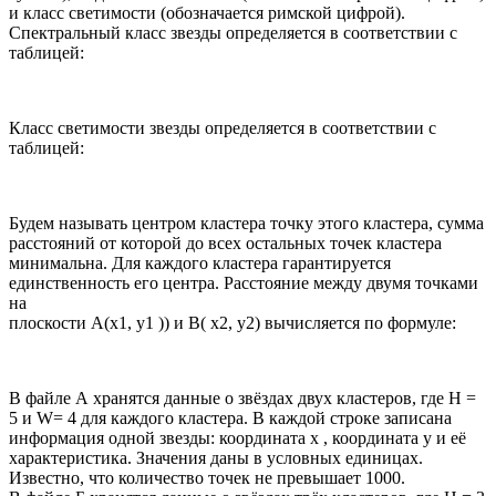
и класс светимости (обозначается римской цифрой).
Спектральный класс звезды определяется в соответствии с
таблицей:
Класс светимости звезды определяется в соответствии с
таблицей:
Будем называть центром кластера точку этого кластера, сумма
расстояний от которой до всех остальных точек кластера
минимальна. Для каждого кластера гарантируется
единственность его центра. Расстояние между двумя точками
на
плоскости А(х1, у1 )) и В( х2, y2) вычисляется по формуле:
В файле А хранятся данные о звёздах двух кластеров, где Н =
5 и W= 4 для каждого кластера. В каждой строке записана
информация одной звезды: координата х , координата у и её
характеристика. Значения даны в условных единицах.
Известно, что количество точек не превышает 1000.