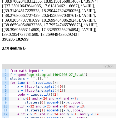
[[38.970620418312336, 18.851501568814687], ‘B9IV’]
[[[37.35910643644985, 17.61813462116667], ‘A4III’],
[[39.31404517225578, 18.290447324250056], ‘A5III’],
[[38.27686662727429, 20.645509970387618], ‘A5III’],
[[39.02054737781699, 18.269948438629243], ‘A7III’],
[[38.665949548032366, 17.795747465766873], ‘A1III’],
[[38.39695653114809, 17.332953256294694], ‘A7III’]]
[39.02054737781699, 18.269948438629243]
390205 182699
для файла Б
Python
1
from
math
import
*
2
f
=
open
(
'ege-statgrad-14042026-27_B.txt'
)
3
clusters
=
[
[
]
,
[
]
,
[
]
]
4
for
line 
in
f
.
readlines
(
)
:
5
x
=
float
(
line
.
split
(
)
[
0
]
)
6
y
=
float
(
line
.
split
(
)
[
1
]
)
7
code
=
line
.
split
(
)
[
2
]
8
if
x
>
21
and
x
<
24
and
y
>
4
and
y
<
7
:
9
clusters
[
0
]
.
append
(
[
[
x
,
y
]
,
code
]
)
10
elif
x
>
22
and
x
<
25
and
y
>
10
and
y
<
13
:
11
clusters
[
1
]
.
append
(
[
[
x
,
y
]
,
code
]
)
12
elif
x
>
21
and
x
<
24
and
y
>
15
and
y
<
19
: