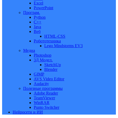
Excel
PowerPoint
Програм.
Python
C++
Java
Веб
HTML-CSS
Робототехника
Lego Mindstorms EV3
Медиа
Photoshop
3Д Модел.
SketchUp
Blender
GIMP
AVS Video Editor
Audacity
Полезные программы
Adobe Reader
TeamViewer
WinRAR
Punto Switcher
Нейросети и ИИ