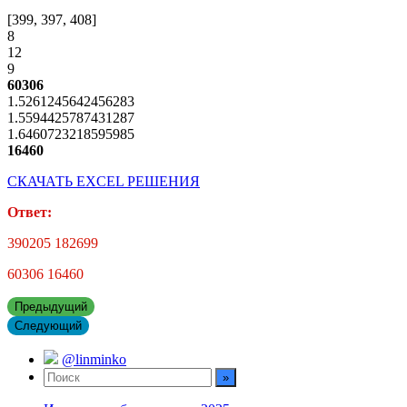
[399, 397, 408]
8
12
9
60306
1.5261245642456283
1.5594425787431287
1.6460723218595985
16460
СКАЧАТЬ EXCEL РЕШЕНИЯ
Ответ:
390205 182699
60306 16460
Предыдущий
Следующий
@linminko