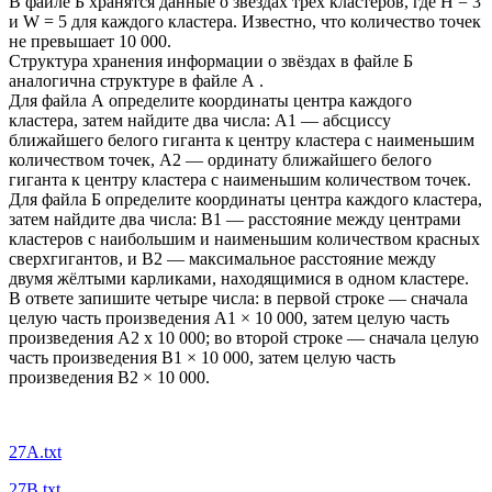
В файле Б хранятся данные о звёздах трёх кластеров, где Н = 3
и W = 5 для каждого кластера. Известно, что количество точек
не превышает 10 000.
Структура хранения информации о звёздах в файле Б
аналогична структуре в файле А .
Для файла А определите координаты центра каждого
кластера, затем найдите два числа: А1 — абсциссу
ближайшего белого гиганта к центру кластера с наименьшим
количеством точек, А2 — ординату ближайшего белого
гиганта к центру кластера с наименьшим количеством точек.
Для файла Б определите координаты центра каждого кластера,
затем найдите два числа: В1 — расстояние между центрами
кластеров с наибольшим и наименьшим количеством красных
сверхгигантов, и В2 — максимальное расстояние между
двумя жёлтыми карликами, находящимися в одном кластере.
В ответе запишите четыре числа: в первой строке — сначала
целую часть произведения А1 × 10 000, затем целую часть
произведения А2 х 10 000; во второй строке — сначала целую
часть произведения В1 × 10 000, затем целую часть
произведения В2 × 10 000.
27A.txt
27B.txt