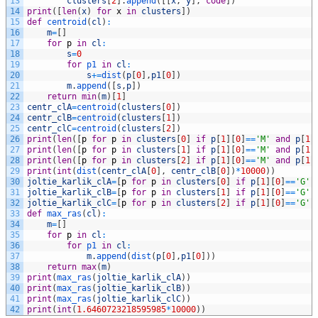
13
clusters
[
2
]
.
append
(
[
[
x
,
y
]
,
code
]
)
14
print
(
[
len
(
x
)
for
x
in
clusters
]
)
15
def
centroid
(
cl
)
:
16
m
=
[
]
17
for
p
in
cl
:
18
s
=
0
19
for
p1 
in
cl
:
20
s
+=
dist
(
p
[
0
]
,
p1
[
0
]
)
21
m
.
append
(
[
s
,
p
]
)
22
return
min
(
m
)
[
1
]
23
centr_clA
=
centroid
(
clusters
[
0
]
)
24
centr_clB
=
centroid
(
clusters
[
1
]
)
25
centr_clC
=
centroid
(
clusters
[
2
]
)
26
print
(
len
(
[
p
for
p
in
clusters
[
0
]
if
p
[
1
]
[
0
]
==
'M'
and
p
[
1
]
27
print
(
len
(
[
p
for
p
in
clusters
[
1
]
if
p
[
1
]
[
0
]
==
'M'
and
p
[
1
]
28
print
(
len
(
[
p
for
p
in
clusters
[
2
]
if
p
[
1
]
[
0
]
==
'M'
and
p
[
1
]
29
print
(
int
(
dist
(
centr_clA
[
0
]
,
centr_clB
[
0
]
)
*
10000
)
)
30
joltie_karlik_clA
=
[
p
for
p
in
clusters
[
0
]
if
p
[
1
]
[
0
]
==
'G'
31
joltie_karlik_clB
=
[
p
for
p
in
clusters
[
1
]
if
p
[
1
]
[
0
]
==
'G'
32
joltie_karlik_clC
=
[
p
for
p
in
clusters
[
2
]
if
p
[
1
]
[
0
]
==
'G'
33
def
max_ras
(
cl
)
:
34
m
=
[
]
35
for
p
in
cl
:
36
for
p1 
in
cl
:
37
m
.
append
(
dist
(
p
[
0
]
,
p1
[
0
]
)
)
38
return
max
(
m
)
39
print
(
max_ras
(
joltie_karlik_clA
)
)
40
print
(
max_ras
(
joltie_karlik_clB
)
)
41
print
(
max_ras
(
joltie_karlik_clC
)
)
42
print
(
int
(
1.6460723218595985
*
10000
)
)