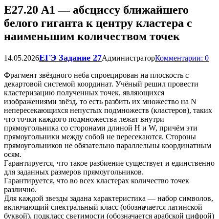
Е27.20 А1 — абсциссу ближайшего
белого гиганта к центру кластера с
наименьшим количеством точек
ЕГЭ Задание 27
14.05.2026
Администратор
Комментарии: 0
Фрагмент звёздного неба спроецирован на плоскость с
декартовой системой координат. Учёный решил провести
кластеризацию полученных точек, являющихся
изображениями звёзд, то есть разбить их множество на N
непересекающихся непустых подмножеств (кластеров), таких
что точки каждого подмножества лежат внутри
прямоугольника со сторонами длиной Н и W, причём эти
прямоугольники между собой не пересекаются. Стороны
прямоугольников не обязательно параллельны координатным
осям.
Гарантируется, что такое разбиение существует и единственно
для заданных размеров прямоугольников.
Гарантируется, что во всех кластерах количество точек
различно.
Для каждой звезды задана характеристика — набор символов,
включающий спектральный класс (обозначается латинской
буквой), подкласс светимости (обозначается арабской цифрой)