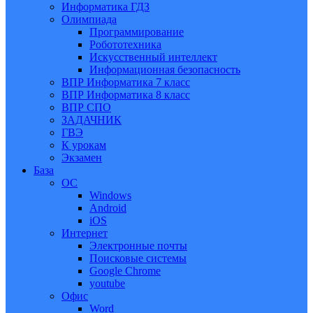
Информатика ГДЗ
Олимпиада
Программирование
Робототехника
Искусственный интеллект
Информационная безопасность
ВПР Информатика 7 класс
ВПР Информатика 8 класс
ВПР СПО
ЗАДАЧНИК
ГВЭ
К урокам
Экзамен
База
ОС
Windows
Android
iOS
Интернет
Электронные почты
Поисковые системы
Google Chrome
youtube
Офис
Word