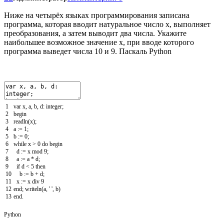
Ниже на четырёх языках программирования записана
программа, которая вводит натуральное число x, выполняет
преобразования, а затем выводит два числа. Укажите
наибольшее возможное значение x, при вводе которого
программа выведет числа 10 и 9. Паскаль Python
1
var
x
,
a
,
b
,
d
:
integer
;
2
begin
3
readln
(
x
)
;
4
a
:
=
1
;
5
b
:
=
0
;
6
while
x
>
0
do
begin
7
d
:
=
x
mod
9
;
8
a
:
=
a *
d
;
9
if
d
<
5
then
10
b
:
=
b
+
d
;
11
x
:
=
x
div
9
12
end
;
writeln
(
a
,
' '
,
b
)
13
end
.
Python