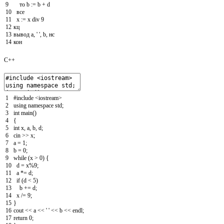
9
то
b
:
=
b
+
d
10
все
11
x
:
=
x
div
9
12
кц
13
вывод
a
,
' '
,
b
,
нс
14
кон
C++
1
#include <iostream>
2
using
namespace
std
;
3
int
main
(
)
4
{
5
int
x
,
a
,
b
,
d
;
6
cin
>>
x
;
7
a
=
1
;
8
b
=
0
;
9
while
(
x
>
0
)
{
10
d
=
x
%
9
;
11
a
*=
d
;
12
if
(
d
<
5
)
13
b
+=
d
;
14
x
/=
9
;
15
}
16
cout
<<
a
<<
' '
<<
b
<<
endl
;
17
return
0
;