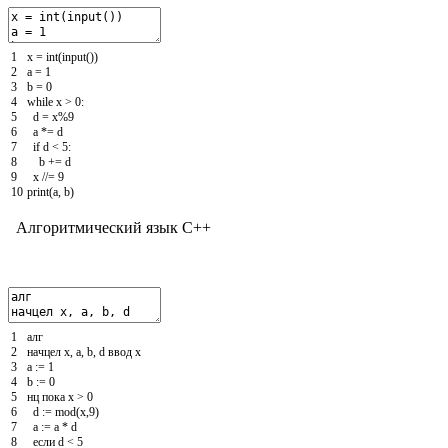
1
x
=
int
(
input
(
)
)
2
a
=
1
3
b
=
0
4
while
x
>
0
:
5
d
=
x
%
9
6
a
*=
d
7
if
d
<
5
:
8
b
+=
d
9
x
/
/=
9
10
print
(
a
,
b
)
Алгоритмический язык C++
1
алг
2
начцел
x
,
a
,
b
,
d
ввод
x
3
a
:
=
1
4
b
:
=
0
5
нц
пока
x
>
0
6
d
:
=
mod
(
x
,
9
)
7
a
:
=
a *
d
8
если
d
<
5