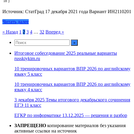
18
}
Источник: СтатГрад 17 декабря 2021 года Вариант ИН2110201
Читать далее
Пагинация
« Назад
1
2
3
4
…
32
Вперед »
записей
Итоговое собеседование 2025 реальные варианты
russkiykim.ru
10 тренировочных вариантов ВПР 2026 по английскому
языку 5 класс
10 тренировочных вариантов ВПР 2026 по английскому
языку 4 класс
3 декабря 2025 Темы итогового декабрьского сочинения
ЕГЭ 11 класс
ЕГКР по информатике 13.12.2025 — решения и разбор
ЗАПРЕЩЕНО
копирование материалов без указания
активные ссылки на источник