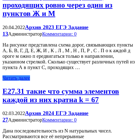
проходящих ровно через один из
пунктов Ж и М
Архив 2023 ЕГЭ Задание
20.04.2022
13
Администратор
Комментарии: 0
На рисунке представлена схема дорог, связывающих пункты
А, Б, В, Г, Д, Е, Ж, И , К , Л , М , Н , П, Р , С . П о к аждой д
ороге м ожно п ередвигаться только в направлении,
указанном стрелкой. Сколько существует различных путей из
пункта А в пункт С, проходящих …
Читать далее
Е27.31 такие что сумма элементов
каждой из них кратна k = 67
Архив 2024 ЕГЭ Задание
02.03.2022
27
Администратор
Комментарии: 0
Дана последовательность из N натуральных чисел.
Рассматриваются все её непрерывные