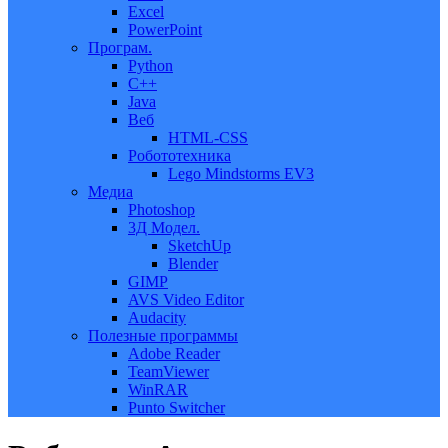
Excel
PowerPoint
Програм.
Python
C++
Java
Веб
HTML-CSS
Робототехника
Lego Mindstorms EV3
Медиа
Photoshop
3Д Модел.
SketchUp
Blender
GIMP
AVS Video Editor
Audacity
Полезные программы
Adobe Reader
TeamViewer
WinRAR
Punto Switcher