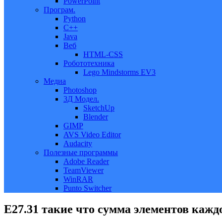
PowerPoint
Програм.
Python
C++
Java
Веб
HTML-CSS
Робототехника
Lego Mindstorms EV3
Медиа
Photoshop
3Д Модел.
SketchUp
Blender
GIMP
AVS Video Editor
Audacity
Полезные программы
Adobe Reader
TeamViewer
WinRAR
Punto Switcher
Е27.31 такие что сумма элементов каждо