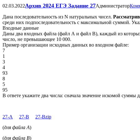
Архив 2024 ЕГЭ Задание 27
02.03.2022
Администратор
Комм
Дана последовательность из N натуральных чисел.
Рассматрива
среди них подпоследовательность с максимальной суммой. Ук
Входные данные
Даны два входных файла (файл А и файл В), каждый из которых
число, не превышающее 10 000.
Пример организации исходных данных во входном файле:
7
1
3
4
93
8
5
95
В ответе укажите два числа: сначала значение искомой суммы д
27-A
27-B
27-Bzip
(
для файла A
)
(
для файла B
)