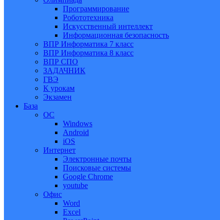
Программирование
Робототехника
Искусственный интеллект
Информационная безопасность
ВПР Информатика 7 класс
ВПР Информатика 8 класс
ВПР СПО
ЗАДАЧНИК
ГВЭ
К урокам
Экзамен
База
ОС
Windows
Android
iOS
Интернет
Электронные почты
Поисковые системы
Google Chrome
youtube
Офис
Word
Excel