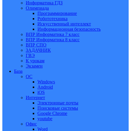
Информатика ГДЗ
Олимпиада
Программирование
Робототехника
Искусственный интеллект
Информационная безопасность
ВПР Информатика 7 класс
ВПР Информатика 8 класс
ВПР СПО
ЗАДАЧНИК
ГВЭ
К урокам
Экзамен
База
ОС
Windows
Android
iOS
Интернет
Электронные почты
Поисковые системы
Google Chrome
youtube
Офис
Word