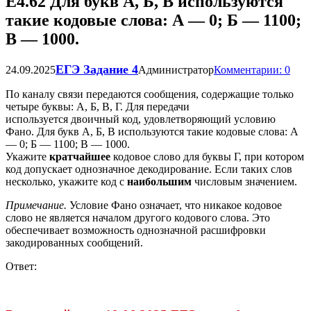
Е4.62 Для букв А, Б, В используются
такие кодовые слова: А — 0; Б — 1100;
B — 1000.
ЕГЭ Задание 4
24.09.2025
Администратор
Комментарии: 0
По каналу связи передаются сообщения, содержащие только
четыре буквы: А, Б, В, Г. Для передачи
используется двоичный код, удовлетворяющий условию
Фано. Для букв А, Б, В используются такие кодовые слова: А
— 0; Б — 1100; B — 1000.
Укажите
кратчайшее
кодовое слово для буквы Г, при котором
код допускает однозначное декодирование. Если таких слов
несколько, укажите код с
наибольшим
числовым значением.
Примечание.
Условие Фано означает, что никакое кодовое
слово не является началом другого кодового слова. Это
обеспечивает возможность однозначной расшифровки
закодированных сообщений.
Ответ: