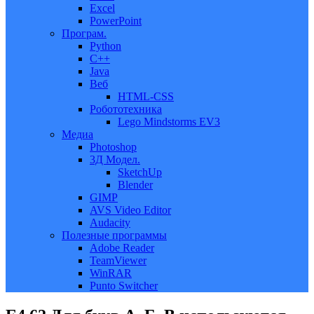
Excel
PowerPoint
Програм.
Python
C++
Java
Веб
HTML-CSS
Робототехника
Lego Mindstorms EV3
Медиа
Photoshop
3Д Модел.
SketchUp
Blender
GIMP
AVS Video Editor
Audacity
Полезные программы
Adobe Reader
TeamViewer
WinRAR
Punto Switcher