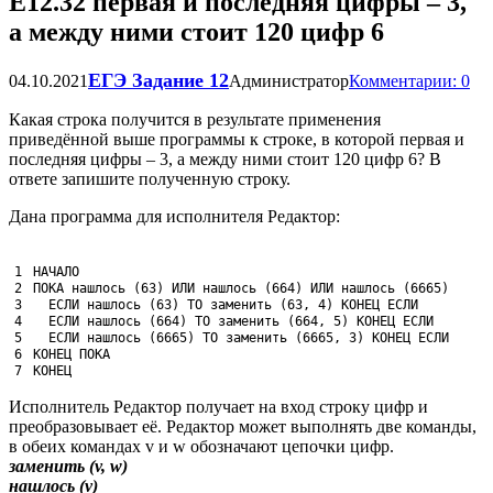
Е12.32 первая и последняя цифры – 3,
а между ними стоит 120 цифр 6
ЕГЭ Задание 12
04.10.2021
Администратор
Комментарии: 0
Какая строка получится в результате применения
приведённой выше программы к строке, в которой первая и
последняя цифры – 3, а между ними стоит 120 цифр 6? В
ответе запишите полученную строку.
Дана программа для исполнителя Редактор:
1
НАЧАЛО
2
ПОКА
нашлось
(
63
)
ИЛИ
нашлось
(
664
)
ИЛИ
нашлось
(
6665
)
3
ЕСЛИ
нашлось
(
63
)
ТО
заменить
(
63
,
4
)
КОНЕЦ
ЕСЛИ
4
ЕСЛИ
нашлось
(
664
)
ТО
заменить
(
664
,
5
)
КОНЕЦ
ЕСЛИ
5
ЕСЛИ
нашлось
(
6665
)
ТО
заменить
(
6665
,
3
)
КОНЕЦ
ЕСЛИ
6
КОНЕЦ
ПОКА
7
КОНЕЦ
Исполнитель Редактор получает на вход строку цифр и
преобразовывает её. Редактор может выполнять две команды,
в обеих командах v и w обозначают цепочки цифр.
заменить (v, w)
нашлось (v)