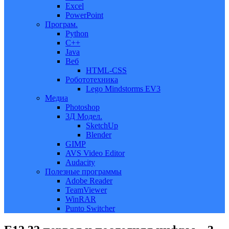
Excel
PowerPoint
Програм.
Python
C++
Java
Веб
HTML-CSS
Робототехника
Lego Mindstorms EV3
Медиа
Photoshop
3Д Модел.
SketchUp
Blender
GIMP
AVS Video Editor
Audacity
Полезные программы
Adobe Reader
TeamViewer
WinRAR
Punto Switcher