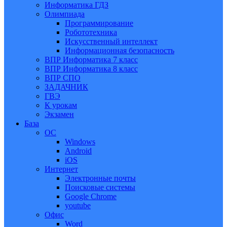
Информатика ГДЗ
Олимпиада
Программирование
Робототехника
Искусственный интеллект
Информационная безопасность
ВПР Информатика 7 класс
ВПР Информатика 8 класс
ВПР СПО
ЗАДАЧНИК
ГВЭ
К урокам
Экзамен
База
ОС
Windows
Android
iOS
Интернет
Электронные почты
Поисковые системы
Google Chrome
youtube
Офис
Word