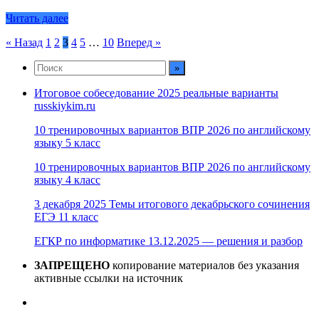
Читать далее
Пагинация
« Назад
1
2
3
4
5
…
10
Вперед »
записей
Итоговое собеседование 2025 реальные варианты
russkiykim.ru
10 тренировочных вариантов ВПР 2026 по английскому
языку 5 класс
10 тренировочных вариантов ВПР 2026 по английскому
языку 4 класс
3 декабря 2025 Темы итогового декабрьского сочинения
ЕГЭ 11 класс
ЕГКР по информатике 13.12.2025 — решения и разбор
ЗАПРЕЩЕНО
копирование материалов без указания
активные ссылки на источник