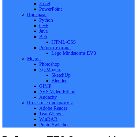
Excel
PowerPoint
Програм.
Python
C++
Java
Веб
HTML-CSS
Робототехника
Lego Mindstorms EV3
Медиа
Photoshop
3Д Модел.
SketchUp
Blender
GIMP
AVS Video Editor
Audacity
Полезные программы
Adobe Reader
TeamViewer
WinRAR
Punto Switcher