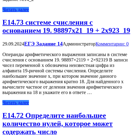
Читать далее
Е14.73 системе счисления с
основанием 19. 98897x21_19 + 2x923_19
ЕГЭ Задание 14
29.09.2024
Администратор
Комментарии: 0
Операнды арифметического выражения записаны в системе
счисления с основанием 19. 98897×2119 + 2×92319 В записи
чисел переменной x обозначена неизвестная цифра из
алфавита 19-ричной системы счисления. Определите
наибольшее значение x, при котором значение данного
арифметического выражения кратно 18. Для найденного x
вычислите частное от деления значения арифметического
выражения на 18 и укажите его в ответе …
Читать далее
Е14.72 Определите наибольшее
количество нулей, которое может
содержать число