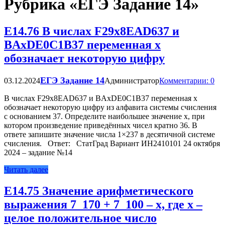
Рубрика «ЕГЭ Задание 14»
Е14.76 В числах F29x8EAD637 и
BAxDE0C1B37 переменная x
обозначает некоторую цифру
ЕГЭ Задание 14
03.12.2024
Администратор
Комментарии: 0
В числах F29x8EAD637 и BAxDE0C1B37 переменная x
обозначает некоторую цифру из алфавита системы счисления
с основанием 37. Определите наибольшее значение x, при
котором произведение приведённых чисел кратно 36. В
ответе запишите значение числа 1×237 в десятичной системе
счисления. Ответ: СтатГрад Вариант ИН2410101 24 октября
2024 – задание №14
Читать далее
Е14.75 Значение арифметического
выражения 7_170 + 7_100 – x, где x –
целое положительное число