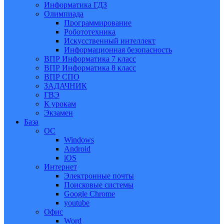
Информатика ГДЗ
Олимпиада
Программирование
Робототехника
Искусственный интеллект
Информационная безопасность
ВПР Информатика 7 класс
ВПР Информатика 8 класс
ВПР СПО
ЗАДАЧНИК
ГВЭ
К урокам
Экзамен
База
ОС
Windows
Android
iOS
Интернет
Электронные почты
Поисковые системы
Google Chrome
youtube
Офис
Word