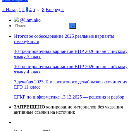
Пагинация
« Назад
1
2
3
4
5
…
8
Вперед »
записей
@linminko
Итоговое собеседование 2025 реальные варианты
russkiykim.ru
10 тренировочных вариантов ВПР 2026 по английскому
языку 5 класс
10 тренировочных вариантов ВПР 2026 по английскому
языку 4 класс
3 декабря 2025 Темы итогового декабрьского сочинения
ЕГЭ 11 класс
ЕГКР по информатике 13.12.2025 — решения и разбор
ЗАПРЕЩЕНО
копирование материалов без указания
активные ссылки на источник