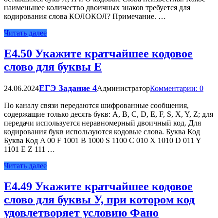
наименьшее количество двоичных знаков требуется для
кодирования слова КОЛОКОЛ? Примечание. …
Читать далее
Е4.50 Укажите кратчайшее кодовое
слово для буквы E
ЕГЭ Задание 4
24.06.2024
Администратор
Комментарии: 0
По каналу связи передаются шифрованные сообщения,
содержащие только десять букв: A, B, C, D, E, F, S, X, Y, Z; для
передачи используется неравномерный двоичный код. Для
кодирования букв используются кодовые слова. Буква Код
Буква Код A 00 F 1001 B 1000 S 1100 C 010 X 1010 D 011 Y
1101 E Z 111 …
Читать далее
Е4.49 Укажите кратчайшее кодовое
слово для буквы У, при котором код
удовлетворяет условию Фано