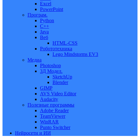
Excel
PowerPoint
Програм.
Python
C++
Java
Веб
HTML-CSS
Робототехника
Lego Mindstorms EV3
Медиа
Photoshop
3Д Модел.
SketchUp
Blender
GIMP
AVS Video Editor
Audacity
Полезные программы
Adobe Reader
TeamViewer
WinRAR
Punto Switcher
Нейросети и ИИ