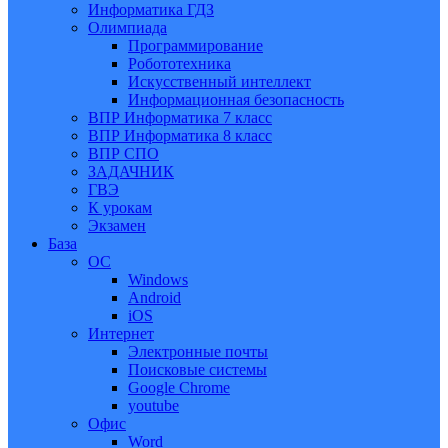
Информатика ГДЗ
Олимпиада
Программирование
Робототехника
Искусственный интеллект
Информационная безопасность
ВПР Информатика 7 класс
ВПР Информатика 8 класс
ВПР СПО
ЗАДАЧНИК
ГВЭ
К урокам
Экзамен
База
ОС
Windows
Android
iOS
Интернет
Электронные почты
Поисковые системы
Google Chrome
youtube
Офис
Word