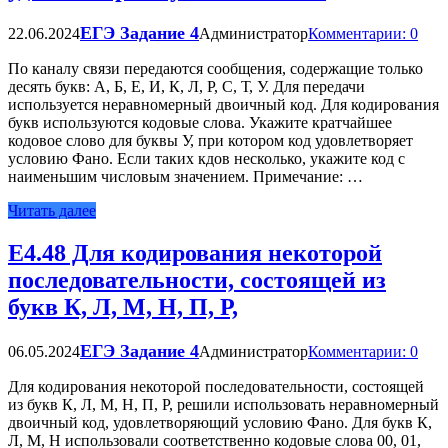
ЕГЭ Задание 4
22.06.2024
Администратор
Комментарии: 0
По каналу связи передаются сообщения, содержащие только
десять букв: А, Б, Е, И, К, Л, Р, С, Т, У. Для передачи
используется неравномерный двоичный код. Для кодирования
букв используются кодовые слова. Укажите кратчайшее
кодовое слово для буквы У, при котором код удовлетворяет
условию Фано. Если таких кдов несколько, укажите код с
наименьшим числовым значением. Примечание: …
Читать далее
Е4.48 Для кодирования некоторой
последовательности, состоящей из
букв К, Л, М, Н, П, Р,
ЕГЭ Задание 4
06.05.2024
Администратор
Комментарии: 0
Для кодирования некоторой последовательности, состоящей
из букв К, Л, М, Н, П, Р, решили использовать неравномерный
двоичный код, удовлетворяющий условию Фано. Для букв К,
Л, М, Н использовали соответственно кодовые слова 00, 01,