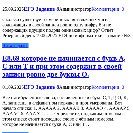
ЕГЭ Задание 8
25.09.2025
Администратор
Комментарии: 0
Сколько существует семеричных пятизначных чисел,
содержащих в своей записи ровно одну цифру 6 и не
содержащих идущих подряд одинаковых цифр? Ответ:
Резервный день 19.06.2025 ЕГЭ по информатике – задание №8
Читать далее
Е8.69 которое не начинается с букв А,
С или Т и при этом содержит в своей
записи ровно две буквы О.
ЕГЭ Задание 8
01.09.2025
Администратор
Комментарии: 0
Все пятибуквенные слова, составленные из букв С, Т, Р, О, К,
А, записаны в алфавитном порядке и пронумерованы. Вот
начало списка: 1. ААААА 2. ААААК 3. ААААО 4. ААААР 5.
ААААС 6. ААААТ …… Определите, под каким номером в
этом списке стоит последнее слово с чётным номером,
которое не начинается с букв А, С или Т …