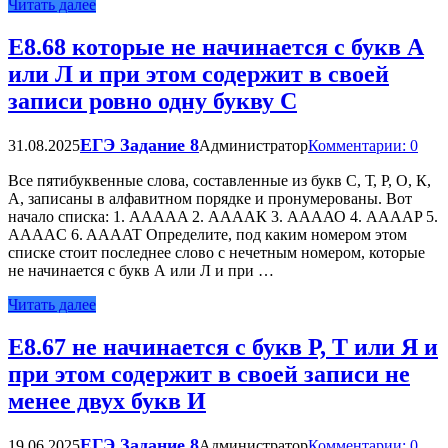
Читать далее
Е8.68 которые не начинается с букв А
или Л и при этом содержит в своей
записи ровно одну букву С
ЕГЭ Задание 8
31.08.2025
Администратор
Комментарии: 0
Все пятибуквенные слова, составленные из букв С, Т, Р, О, К,
А, записаны в алфавитном порядке и пронумерованы. Вот
начало списка: 1. AAAAA 2. ААААК 3. ААААО 4. AAAAP 5.
AAAAC 6. AAAAT Определите, под каким номером этом
списке стоит последнее слово с нечетным номером, которые
не начинается с букв А или Л и при …
Читать далее
Е8.67 не начинается с букв Р, Т или Я и
при этом содержит в своей записи не
менее двух букв И
ЕГЭ Задание 8
19.06.2025
Администратор
Комментарии: 0