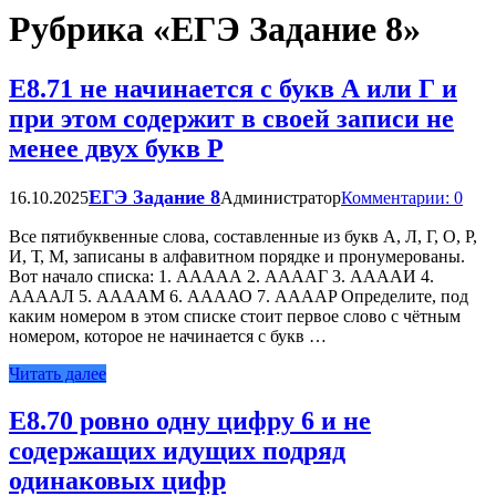
Рубрика «ЕГЭ Задание 8»
Е8.71 не начинается с букв А или Г и
при этом содержит в своей записи не
менее двух букв Р
ЕГЭ Задание 8
16.10.2025
Администратор
Комментарии: 0
Все пятибуквенные слова, составленные из букв А, Л, Г, О, Р,
И, Т, М, записаны в алфавитном порядке и пронумерованы.
Вот начало списка: 1. ААААА 2. ААААГ 3. ААААИ 4.
ААААЛ 5. AAAAM 6. ААААО 7. AAAAP Определите, под
каким номером в этом списке стоит первое слово с чётным
номером, которое не начинается с букв …
Читать далее
Е8.70 ровно одну цифру 6 и не
содержащих идущих подряд
одинаковых цифр