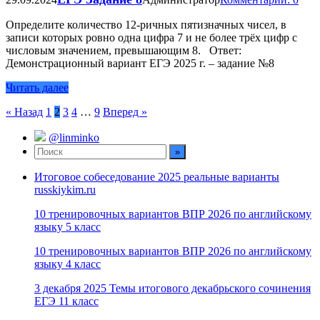
Определите количество 12-ричных пятизначных чисел, в
записи которых ровно одна цифра 7 и не более трёх цифр с
числовым значением, превышающим 8. Ответ:
Демонстрационный вариант ЕГЭ 2025 г. – задание №8
Читать далее
Пагинация
« Назад
1
2
3
4
…
9
Вперед »
записей
@linminko
Итоговое собеседование 2025 реальные варианты
russkiykim.ru
10 тренировочных вариантов ВПР 2026 по английскому
языку 5 класс
10 тренировочных вариантов ВПР 2026 по английскому
языку 4 класс
3 декабря 2025 Темы итогового декабрьского сочинения
ЕГЭ 11 класс