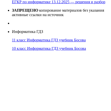
ЕГКР по информатике 13.12.2025 — решения и разбор
ЗАПРЕЩЕНО
копирование материалов без указания
активные ссылки на источник
Информатика ГДЗ
11 класс Информатика ГДЗ учебник Босова
10 класс Информатика ГДЗ учебник Босова
10 класс Информатика ГДЗ учебник Поляков
9 класс Информатика ГДЗ учебник Босова
8 класс Информатика ГДЗ учебник Поляков
7 класс Информатика ГДЗ учебник Поляков
Информатика Эксперт
© 2026
Тема от
WP Puzzle
➤