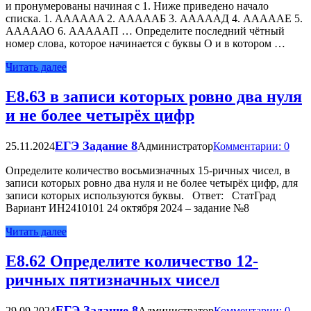
и пронумерованы начиная с 1. Ниже приведено начало
списка. 1. AAAAAA 2. АААААБ 3. АААААД 4. AAAAAE 5.
АААААО 6. АААААП … Определите последний чётный
номер слова, которое начинается с буквы О и в котором …
Читать далее
Е8.63 в записи которых ровно два нуля
и не более четырёх цифр
ЕГЭ Задание 8
25.11.2024
Администратор
Комментарии: 0
Определите количество восьмизначных 15-ричных чисел, в
записи которых ровно два нуля и не более четырёх цифр, для
записи которых используются буквы. Ответ: СтатГрад
Вариант ИН2410101 24 октября 2024 – задание №8
Читать далее
Е8.62 Определите количество 12-
ричных пятизначных чисел
ЕГЭ Задание 8
29.09.2024
Администратор
Комментарии: 0