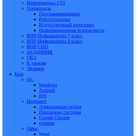
Информатика ГДЗ
Олимпиада
Программирование
Робототехника
Искусственный интеллект
Информационная безопасность
ВПР Информатика 7 класс
ВПР Информатика 8 класс
ВПР СПО
ЗАДАЧНИК
ГВЭ
К урокам
Экзамен
База
ОС
Windows
Android
iOS
Интернет
Электронные почты
Поисковые системы
Google Chrome
youtube
Офис
Word