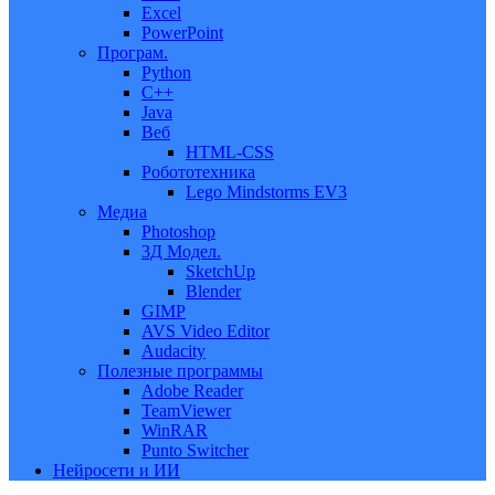
Excel
PowerPoint
Програм.
Python
C++
Java
Веб
HTML-CSS
Робототехника
Lego Mindstorms EV3
Медиа
Photoshop
3Д Модел.
SketchUp
Blender
GIMP
AVS Video Editor
Audacity
Полезные программы
Adobe Reader
TeamViewer
WinRAR
Punto Switcher
Нейросети и ИИ