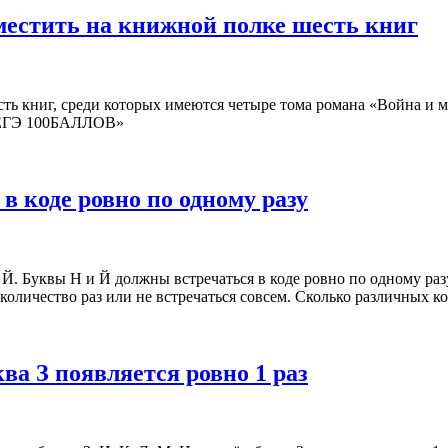
зместить на книжной полке шесть книг
ть книг, среди которых имеются четыре тома романа «Война и м
 «ЕГЭ 100БАЛЛОВ»
в коде ровно по одному разу
 Й. Буквы Н и Й должны встречаться в коде ровно по одному разу
количество раз или не встречаться совсем. Сколько различных 
ква З появляется ровно 1 раз