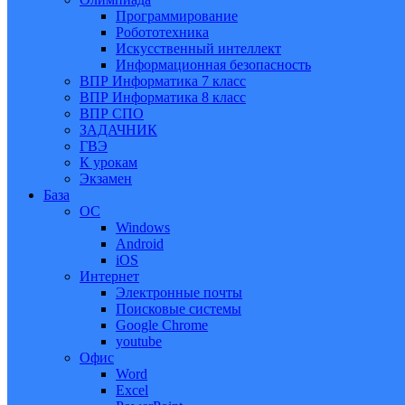
Программирование
Робототехника
Искусственный интеллект
Информационная безопасность
ВПР Информатика 7 класс
ВПР Информатика 8 класс
ВПР СПО
ЗАДАЧНИК
ГВЭ
К урокам
Экзамен
База
ОС
Windows
Android
iOS
Интернет
Электронные почты
Поисковые системы
Google Chrome
youtube
Офис
Word
Excel