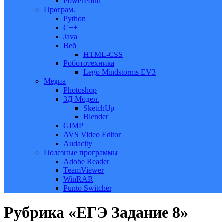
PowerPoint
Програм.
Python
C++
Java
Веб
HTML-CSS
Робототехника
Lego Mindstorms EV3
Медиа
Photoshop
3Д Модел.
SketchUp
Blender
GIMP
AVS Video Editor
Audacity
Полезные программы
Adobe Reader
TeamViewer
WinRAR
Punto Switcher
Рубрика «ЕГЭ Задание 8»