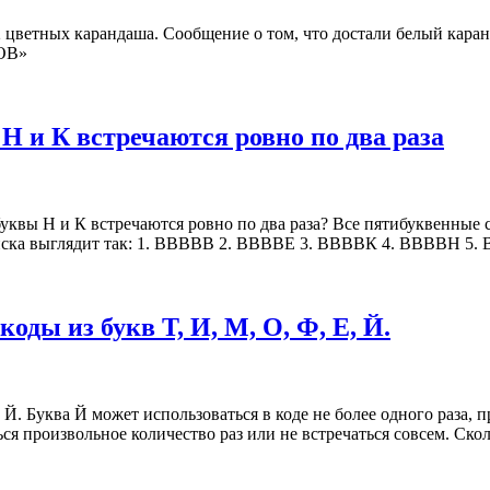
2 цветных карандаша. Сообщение о том, что достали белый кара
ЛОВ»
 Н и К встречаются ровно по два раза
уквы Н и К встречаются ровно по два раза? Все пятибуквенные сл
списка выглядит так: 1. ВВВВВ 2. ВВВВЕ 3. ВВВВК 4. ВВВВН 
оды из букв Т, И, М, О, Ф, Е, Й.
 Й. Буква Й может использоваться в коде не более одного раза, 
ься произвольное количество раз или не встречаться совсем. Ск