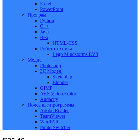
Excel
PowerPoint
Програм.
Python
C++
Java
Веб
HTML-CSS
Робототехника
Lego Mindstorms EV3
Медиа
Photoshop
3Д Модел.
SketchUp
Blender
GIMP
AVS Video Editor
Audacity
Полезные программы
Adobe Reader
TeamViewer
WinRAR
Punto Switcher