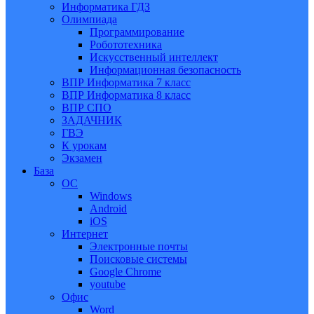
Информатика ГДЗ
Олимпиада
Программирование
Робототехника
Искусственный интеллект
Информационная безопасность
ВПР Информатика 7 класс
ВПР Информатика 8 класс
ВПР СПО
ЗАДАЧНИК
ГВЭ
К урокам
Экзамен
База
ОС
Windows
Android
iOS
Интернет
Электронные почты
Поисковые системы
Google Chrome
youtube
Офис
Word