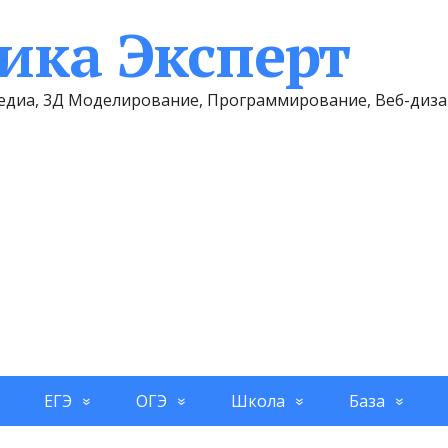
ка Эксперт
имедиа, 3Д Моделирование, Программирование, Веб-диз
ЕГЭ
ОГЭ
Школа
База