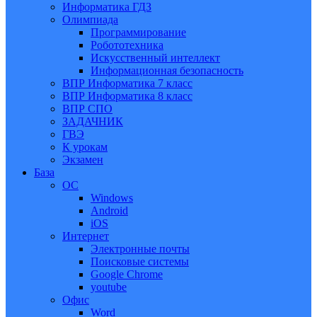
Информатика ГДЗ
Олимпиада
Программирование
Робототехника
Искусственный интеллект
Информационная безопасность
ВПР Информатика 7 класс
ВПР Информатика 8 класс
ВПР СПО
ЗАДАЧНИК
ГВЭ
К урокам
Экзамен
База
ОС
Windows
Android
iOS
Интернет
Электронные почты
Поисковые системы
Google Chrome
youtube
Офис
Word