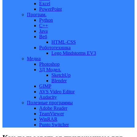
Excel
PowerPoint
Програм.
Python
C++
Java
Веб
HTML-CSS
Робототехника
Lego Mindstorms EV3
Медиа
Photoshop
3Д Модел.
SketchUp
Blender
GIMP
AVS Video Editor
Audacity
Полезные программы
Adobe Reader
TeamViewer
WinRAR
Punto Switcher