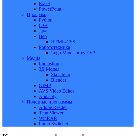
Excel
PowerPoint
Програм.
Python
C++
Java
Веб
HTML-CSS
Робототехника
Lego Mindstorms EV3
Медиа
Photoshop
3Д Модел.
SketchUp
Blender
GIMP
AVS Video Editor
Audacity
Полезные программы
Adobe Reader
TeamViewer
WinRAR
Punto Switcher