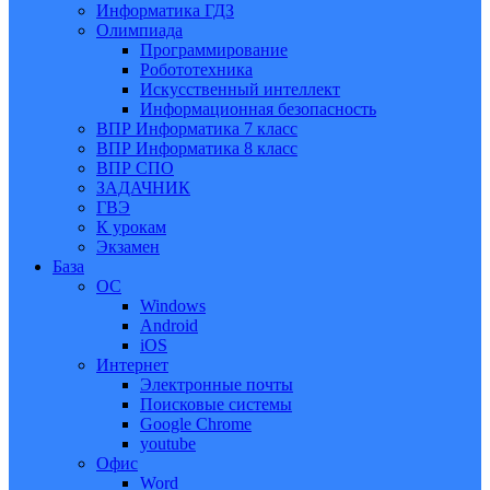
Информатика ГДЗ
Олимпиада
Программирование
Робототехника
Искусственный интеллект
Информационная безопасность
ВПР Информатика 7 класс
ВПР Информатика 8 класс
ВПР СПО
ЗАДАЧНИК
ГВЭ
К урокам
Экзамен
База
ОС
Windows
Android
iOS
Интернет
Электронные почты
Поисковые системы
Google Chrome
youtube
Офис
Word