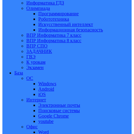
Информатика ГДЗ
Олимпиада
Программирование
Робототехника
Искусственный интеллект
Информационная безопасность
ВПР Информатика 7 класс
ВПР Информатика 8 класс
ВПР СПО
ЗАДАЧНИК
ГВЭ
К урокам
Экзамен
База
ОС
Windows
Android
iOS
Интернет
Электронные почты
Поисковые системы
Google Chrome
youtube
Офис
Word