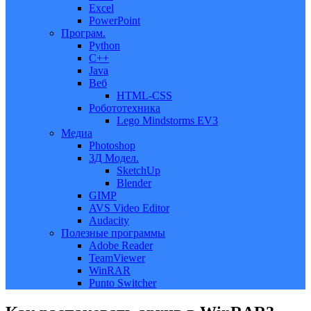
Excel
PowerPoint
Програм.
Python
C++
Java
Веб
HTML-CSS
Робототехника
Lego Mindstorms EV3
Медиа
Photoshop
3Д Модел.
SketchUp
Blender
GIMP
AVS Video Editor
Audacity
Полезные программы
Adobe Reader
TeamViewer
WinRAR
Punto Switcher