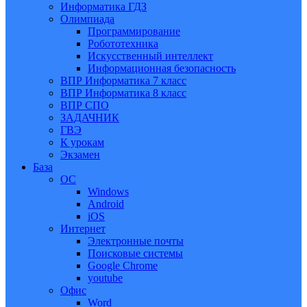
Информатика ГДЗ
Олимпиада
Программирование
Робототехника
Искусственный интеллект
Информационная безопасность
ВПР Информатика 7 класс
ВПР Информатика 8 класс
ВПР СПО
ЗАДАЧНИК
ГВЭ
К урокам
Экзамен
База
ОС
Windows
Android
iOS
Интернет
Электронные почты
Поисковые системы
Google Chrome
youtube
Офис
Word