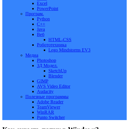
Excel
PowerPoint
Програм.
Python
C++
Java
Веб
HTML-CSS
Робототехника
Lego Mindstorms EV3
Медиа
Photoshop
3Д Модел.
SketchUp
Blender
GIMP
AVS Video Editor
Audacity
Полезные программы
Adobe Reader
TeamViewer
WinRAR
Punto Switcher